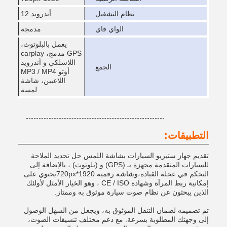
نظام التشغيل
أندرويد 12
الواي فاي
مدمجة
يعمل بالبلوتوث،
GPS مدمج، carplay
اللاسلكي و أندرويد
الجمع
أوتو MP3 / MP4
اللاعبين، شاشة
لمسة
التطبيقات:
تقديم جهاز ستيريو السيارات بشاشة اللمس حل تحديد الملاحة
للسيارات المتقدمة مجهزة بـ (GPS) و (بلوتوث) ، بالإضافة إلى
التحكم في عجلة القيادة،وشاشة رقمية 1920*720pxيحتوي على
إمكانية ربط المرآة وشهادة CE / ISO ، وهو الخيار الأمثل لأولئك
الذين يبحثون عن نظام صوت سيارة موثوق به وممتاز.
تم تصميمه لضمان التنقل الموثوق به، ويجعل من السهل الوصول
إلى وجهتك المطلوبة بسرعة. مع دعم مختلف تنسيقات الصوت،