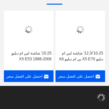
10.25'/12.3' شاشة لبي ام
10.25' شاشة لبي ام دبليو
دبليو X5 E70 بي ام دبليو X6
X5 E53 1998-2006
Android Multimedia Player
E71 2011-2014 CIC
مشغل الوسائط المتعددة
احصل على افضل سعر
احصل على افضل سعر
الاندرويد