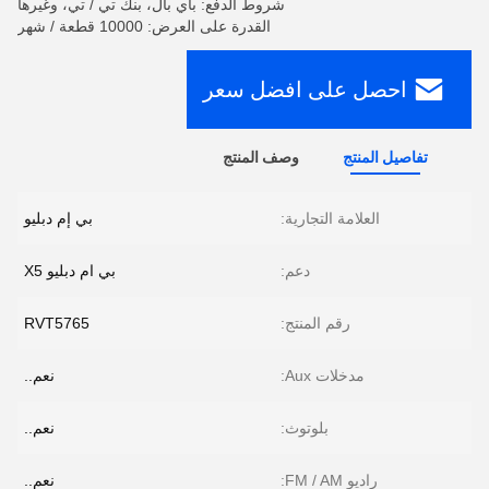
شروط الدفع: باي بال، بنك تي / تي، وغيرها
القدرة على العرض: 10000 قطعة / شهر
احصل على افضل سعر
تفاصيل المنتج
وصف المنتج
العلامة التجارية:
بي إم دبليو
دعم:
بي ام دبليو X5
رقم المنتج:
RVT5765
مدخلات Aux:
نعم..
بلوتوث:
نعم..
راديو FM / AM:
نعم..