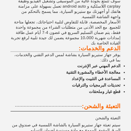
سوف تتمتع بجودة عالية من الموسيقى وتشغيل الفيديو.وظيفة
carplay اللاسلكية و android auto تعمل بسهولة على مزامنة
هاتفك أو أجهزتك مع ستيريو السيارة، مما يسمح بالتحكم من
واجهة الشاشة اللمسية.
الأسعار المخصصة، قابلة للتفاوض لتلبية احتياجاتك، تجعلها متاحة
للجميع. مع الحد الأدنى من متطلبات الشراء من مجموعة واحدة
فقط، يتم ضمان التسليم السريع في غضون 4-7 أيام عمل.طاقة
إمدادات شهرية 10،000 مجموعة يضمن لك جيدة تلبية لرفع تجربة
القيادة الخاصة بك
الدعم والخدمات:
يوفر جهاز ستيريو السيارة بشاشة لمس الدعم التقني والخدمات،
بما في ذلك:
الدعم المهني عبر الإنترنت
معالجة الأخطاء والمشورة التقنية
المساعدة في التثبيت والإعداد
تحديثات البرمجيات والترقيات
قطع غيار وملحقات
التعبئة والشحن:
التعبئة والشحن
سيتم تعبئة جهاز ستيريو السيارة بالشاشة اللمسية في صندوق من
الورق المقوى المموج مع مادة مسدسة لضمان التسليم