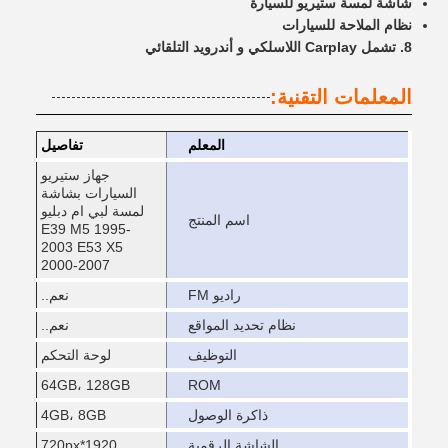
شاشة لمسة ستيريو للسيارة
نظام الملاحة للسيارات
8. تشمل Carplay اللاسلكي و أندرويد التلقائي
المعلمات التقنية:
المعلم
تفاصيل
جهاز ستيريو
السيارات بشاشة
لمسة لبي ام دبليو
اسم المنتج
E39 M5 1995-
2003 E53 X5
2000-2007
راديو FM
نعم..
نظام تحديد المواقع
نعم..
التوظيف
لوحة التحكم
64GB، 128GB
ROM
ذاكرة الوصول
4GB، 8GB
الشاشة الرقمية
1920*720px