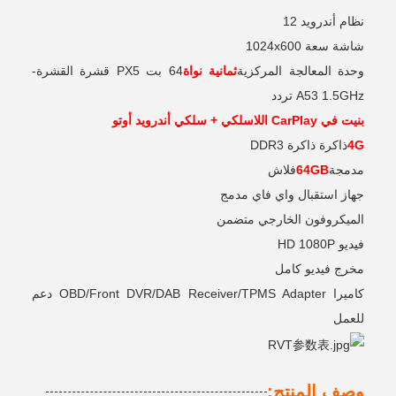
نظام أندرويد 12
شاشة سعة 1024x600
وحدة المعالجة المركزية
ثمانية نواة
64 بت PX5 قشرة القشرة-
A53 1.5GHz تردد
بنيت في CarPlay اللاسلكي + سلكي أندرويد أوتو
4G
ذاكرة ذاكرة DDR3
مدمجة
64GB
فلاش
جهاز استقبال واي فاي مدمج
الميكروفون الخارجي متضمن
فيديو HD 1080P
مخرج فيديو كامل
كاميرا OBD/Front DVR/DAB Receiver/TPMS Adapter دعم
للعمل
وصف المنتج: