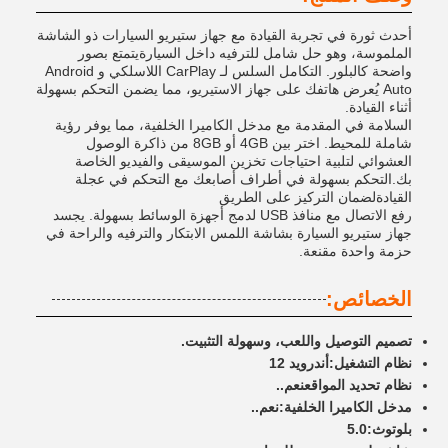
أحدث ثورة في تجربة القيادة مع جهاز ستيريو السيارات ذو الشاشة
الملموسة، وهو حل شامل للترفيه داخل السيارةيتمتع بصور
واضحة كالبلور. التكامل السلس لـ CarPlay اللاسلكي و Android
Auto يُعرض هاتفك على جهاز الاستيريو، مما يضمن التحكم بسهولة
أثناء القيادة.
السلامة في المقدمة مع مدخل الكاميرا الخلفية، مما يوفر رؤية
شاملة للمحيط. اختر بين 4GB أو 8GB من ذاكرة الوصول
العشوائي لتلبية احتياجات تخزين الموسيقى والفيديو الخاصة
بك.التحكم بسهولة في أطراف أصابعك مع التحكم في عجلة
القيادةلضمان التركيز على الطريق
رفع الاتصال مع منافذ USB لدمج أجهزة الوسائط بسهولة. يجسد
جهاز ستيريو السيارة بشاشة اللمس الابتكار والترفيه والراحة في
حزمة واحدة مقنعة.
الخصائص:
تصميم التوصيل واللعب، وسهولة التثبيت.
نظام التشغيل:
أندرويد 12
نظام تحديد المواقع
نعم..
مدخل الكاميرا الخلفية:
نعم..
بلوتوث:
5.0