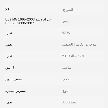
النموذج:
X5
بي ام دبليو E39 M5 1995-2003
منتج:
E53 X5 2000-2007
RDS:
نعم..
مدخلات الكاميرا الخلفية:
نعم..
فتحة بطاقة SD:
نعم..
شاشة:
7 إنش
الحجم:
ضعف الدين
النوع:
ستيريو السيارة
منفذ USB:
نعم..