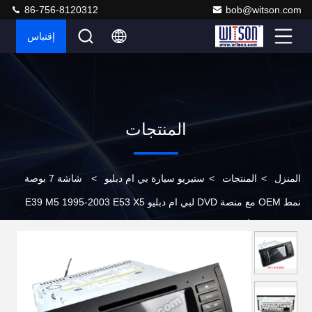
86-756-8120312
bob@witson.com
إقتباس
المنتجات
المنزل
>
المنتجات
>
ستيريو سيارة بي ام دبليو
>
شاشة 7 بوصة
نمط OEM مع منصة DVD لبي ام دبليو E39 M5 1995-2003 E53 X5
2000-2007 أندرويد سيارة ستيريو