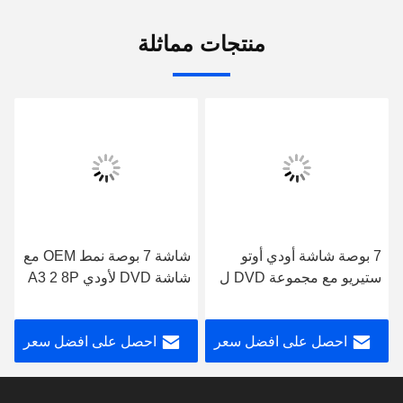
منتجات مماثلة
7 بوصة شاشة أودي أوتو
شاشة 7 بوصة نمط OEM مع
ستيريو مع مجموعة DVD ل
شاشة DVD لأودي A3 2 8P
A3 2 8P S3 RS3
أوتو ستيريو S3 RS3
Sportback 2003-2012
سبورتباك 2003-2012
احصل على افضل سعر
احصل على افضل سعر
أندرويد سيارة الوسائط
المتعددة ستيريو