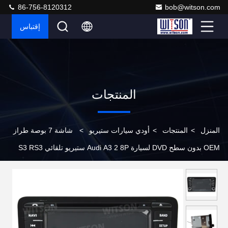
86-756-8120312
bob@witson.com
إقتباس
المنتجات
المنزل
>
المنتجات
>
أودي سيارات ستيريو
>
شاشة 7 بوصة طراز
OEM بدون سطح DVD لسيارة Audi A3 2 8P ستيريو تلقائي S3 RS3
Sportback 2003-2012