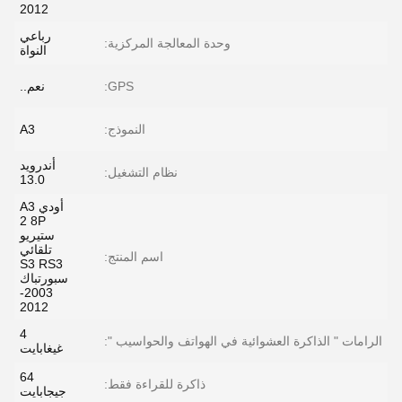
2012
رباعي
وحدة المعالجة المركزية:
النواة
GPS:
نعم..
النموذج:
A3
أندرويد
نظام التشغيل:
13.0
أودي A3
2 8P
ستيريو
تلقائي
اسم المنتج:
S3 RS3
سبورتباك
2003-
2012
4
الرامات " الذاكرة العشوائية في الهواتف والحواسيب ":
غيغابايت
64
ذاكرة للقراءة فقط:
جيجابايت