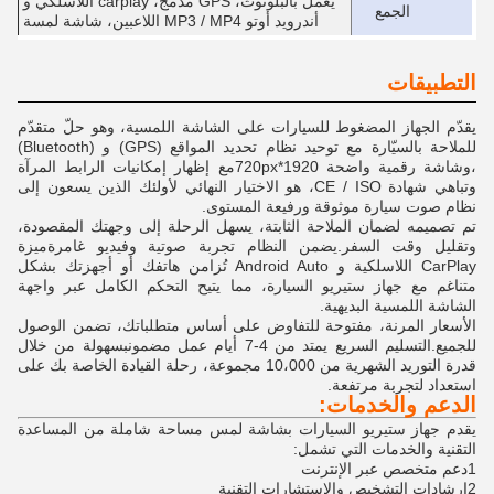
يعمل بالبلوتوث، GPS مدمج، carplay اللاسلكي و
الجمع
أندرويد أوتو MP3 / MP4 اللاعبين، شاشة لمسة
التطبيقات
يقدّم الجهاز المضغوط للسيارات على الشاشة اللمسية، وهو حلّ متقدّم
للملاحة بالسيّارة مع توحيد نظام تحديد المواقع (GPS) و (Bluetooth)
،وشاشة رقمية واضحة 1920*720pxمع إظهار إمكانيات الرابط المرآة
وتباهي شهادة CE / ISO، هو الاختيار النهائي لأولئك الذين يسعون إلى
نظام صوت سيارة موثوقة ورفيعة المستوى.
تم تصميمه لضمان الملاحة الثابتة، يسهل الرحلة إلى وجهتك المقصودة،
وتقليل وقت السفر.يضمن النظام تجربة صوتية وفيديو غامرةميزة
CarPlay اللاسلكية و Android Auto تُزامن هاتفك أو أجهزتك بشكل
متناغم مع جهاز ستيريو السيارة، مما يتيح التحكم الكامل عبر واجهة
الشاشة اللمسية البديهية.
الأسعار المرنة، مفتوحة للتفاوض على أساس متطلباتك، تضمن الوصول
للجميع.التسليم السريع يمتد من 4-7 أيام عمل مضمونبسهولة من خلال
قدرة التوريد الشهرية من 10،000 مجموعة، رحلة القيادة الخاصة بك على
استعداد لتجربة مرتفعة.
الدعم والخدمات:
يقدم جهاز ستيريو السيارات بشاشة لمس مساحة شاملة من المساعدة
التقنية والخدمات التي تشمل:
1دعم متخصص عبر الإنترنت
2إرشادات التشخيص والاستشارات التقنية