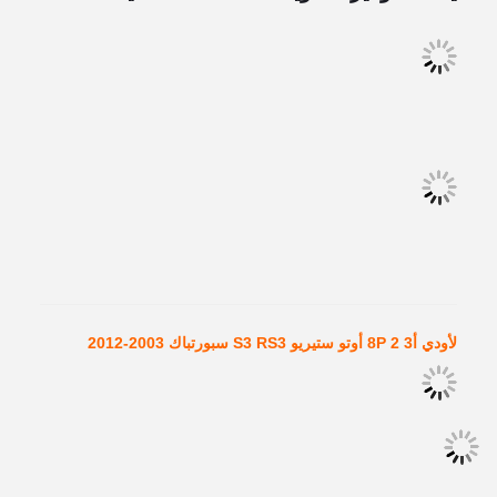
لأودي أ3 2 8P أوتو ستيريو S3 RS3 سبورتباك 2003-2012