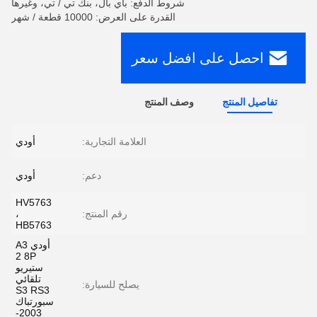
شروط الدفع: باي بال، بنك تي / تي، وغيرها
القدرة على العرض: 10000 قطعة / شهر
احصل على افضل سعر
تفاصيل المنتج
وصف المنتج
العلامة التجارية:
أودي
دعم:
أودي
HV5763
رقم المنتج:
،
HB5763
أودي A3
2 8P
ستيريو
تلقائي
يصلح للسيارة:
S3 RS3
سبورتباك
2003-