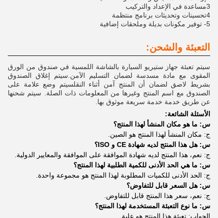
3مساعدة في الإعداد والتركيب
4تحسينات وتحديثات برنامج منتظمة
5- توفير مكونات بديلة وملحقات إضافية
التعبئة والشحن:
سيتم تعبئة جهاز ستيريو السيارة بالشاشة اللمسية في صندوق من الورق
المقوى مع مادة مسدسة لضمان التسليم الآمن.سيتم إغلاق الصندوق
بشريط لاصق لضمان أن المنتج آمن أثناء النقلسيتم وضع علامة على
الصندوق مع اسم المنتج وغيرها من المعلومات ذات الصلة. سيتم شحنها
عن طريق خدمة خدمة سريعة موثوق بها.
الأسئلة الشائعة:
س: ما هو مكان المنشأ لهذا المنتج؟
ج: مكان المنشأ لهذا المنتج هو الصين.
س: هل هذا المنتج لديه شهادة CE و ISO؟
ج: نعم، هذا المنتج لديه شهادة الموافقة على الموافقة والمعايير الدولية.
س: ما هي الحد الأدنى للكمية الطلبية لهذا المنتج؟
ج: الحد الأدنى للكميات المطلوبة لهذا المنتج هو مجموعة واحدة.
س: هل السعر قابل للتفاوض؟
ج: نعم، سعر هذا المنتج قابل للتفاوض.
س: ما نوع التعبئة المستخدمة لهذا المنتج؟
الجواب: تعبئة هذا المنتج هو علبة.