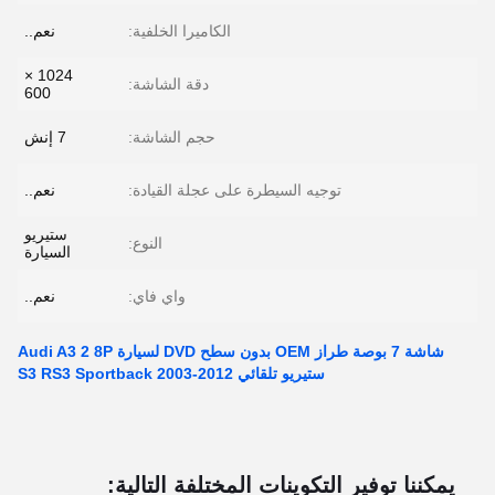
الكاميرا الخلفية:
نعم..
1024 ×
دقة الشاشة:
600
حجم الشاشة:
7 إنش
توجيه السيطرة على عجلة القيادة:
نعم..
ستيريو
النوع:
السيارة
واي فاي:
نعم..
شاشة 7 بوصة طراز OEM بدون سطح DVD لسيارة Audi A3 2 8P
ستيريو تلقائي S3 RS3 Sportback 2003-2012
يمكننا توفير التكوينات المختلفة التالية: