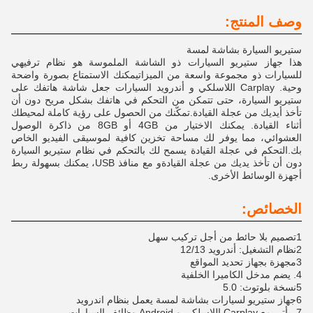
وصف المنتج:
ستيريو السيارة بشاشة لمسة
هذا جهاز ستيريو السيارات ذو الشاشة الملموسة هو نظام ترفيهي
للسيارات ذو مجموعة واسعة من الميزاتيمكنك الاستمتاع بصورة واضحة
وحية. Carplay اللاسلكي و أندرويد السيارات جعل شاشة هاتفك على
ستيريو السيارة، حتى تتمكن من التحكم في هاتفك بشكل مريح دون أن
تأخذ أيديك من عجلة القيادة.تمكّنك من الحصول على رؤية كاملة لمحيطك
أثناء القيادة. يمكنك الاختيار من 4GB أو 8GB من ذاكرة الوصول
العشوائي، مما يوفر لك مساحة تخزين كافية لموسيقى الفيديو الخاص
بك.التحكم في عجلة القيادة يسمح لك بالتحكم في نظام ستيريو السيارة
دون أن تأخذ يديك من عجلة القيادةو مع منافذ USB، يمكنك بسهولة ربط
أجهزة الوسائط الأخرى.
الخصائص:
1تصميم بلا حائط من أجل تركيب سهل
2نظام التشغيل: أندرويد 12/13
3مجهزة بجهاز تحديد المواقع
4. يضم مدخل الكاميرا الخلفية
5نسخة بلوتوث: 5.0
6جهاز ستيريو لسيارات بشاشة لمسة يعمل بنظام اندرويد
7. يأتي مع Carplay اللاسلكي و Android وظائف السيارات.