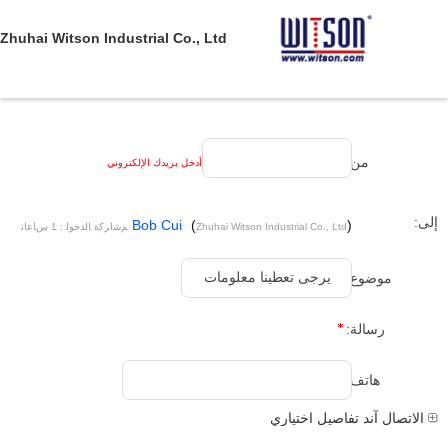
Zhuhai Witson Industrial Co., Ltd
من:
أدخل بريدك الإلكتروني
إلى:
Bob Cui
(
)
Zhuhai Witson Industrial Co., Ltd
ﻢﺷﺍﺮﻛﺓ ﺎﻟﺪﺧﻮﻟ : 1 ﺱﺎﻋﺎﺗ
32 دقيقة ﻢﻧﺫ
موضوع:
رسالة:
هاتف:
الاتصال آند تفاصيل اختياري