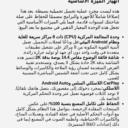
انهيار الميزة الأساسية
هذه ليست مجرد عملية تجميل تجميلية بسيطة. يعد هذا
إصلاحًا شاملاً للأجهزة والبرامج مصممًا للحفاظ على صلة
شاحنتك لسنوات قادمة. فيما يلي الميزات الأساسية التي
تجعل هذه الوحدة المعيار الذهبي في مجتمع ما بعد البيع:
وحدة المعالجة المركزية (CPU) ذات 8 مراكز سريعة للغاية
ونظام Android البيئي:
قل وداعًا لعجلات التحميل. تعمل
البنية القوية المكونة من 8 مراكز على تشغيل تطبيقات
متعددة في وقت واحد دون أي جهد أو توليد حرارة زائدة.
شاشة فائقة الوضوح مقاس 14.4 بوصة بدقة 2K:
تتميز هذه
الشاشة بدقة 2K حادة بشكل لا يصدق، وتستخدم تقنية
العرض المتقدمة لضمان رؤية الملاحة والكاميرات والوسائط
بشكل كامل حتى تحت أشعة الشمس المباشرة المسببة
للعمى.
CarPlay اللاسلكي السلس وAndroid Auto
اللاسلكي:
بمجرد دخولك إلى مقصورتك، يتصل هاتفك تلقائيًا.
لا توجد كابلات فوضوية تعمل عبر وحدة التحكم المركزية
الخاصة بك.
الحفاظ على تكامل المصنع بنسبة 100%:
على عكس
المنتجات المقلدة الرخيصة، يتواصل هذا النظام بشكل كامل
مع أدوات التحكم الأصلية في عجلة القيادة، وتعديلات المناخ،
والكاميرات الاحتياطية، وأنظمة الصوت في المصنع (بما في
ذلك إعدادات B&O المتميزة).