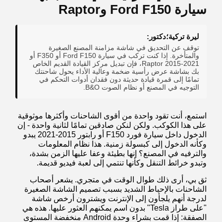
سيارة Ford F150 وRaptor
ليرة تركية؛دكتور:
توقف عن التحديق في شاشة مزامنة المصنع الصغيرة
والمتأخرة. إذا كنت تركب في سيارة Ford F150 أو F350 أو
Raptor 2015-2021، فإن تبديل مركز القيادة القديم الخاص
بك بشاشة عرض رأسية ضخمة وعالية الأداء يحول شاحنتك
تمامًا إلى قمرة قيادة حديثة دون فقدان أدوات التحكم في
التوجيه في المصنع أو نظام الصوت B&O.
استمع، أنت تقود واحدة من أقوى الشاحنات وأكثرها موثوقية
على هذا الكوكب. ولكن لنكن صادقين تمامًا لثانية واحدة - إن
الدخول داخل سيارة فورد F150 أو رابتور 2015-2021 يبدو
وكأنه الدخول إلى كبسولة زمنية. هذا نظام المعلومات
والترفيه في المصنع؟ إنها بطيئة وعفا عليها الزمن بشدة،
وتبدو خرائط التنقل وكأنها تنتمي إلى لعبة فيديو قديمة.
ثق بي، أرى ذلك طوال الوقت في متجري. يشعر أصحاب
الشاحنات بالإحباط الشديد بسبب تصميم الشاشة الصغيرة
لدرجة أنهم يلجأون إلى الإنترنت ويشترون أرخص شاشة
"على طراز Tesla" بدون اسم يمكنهم العثور عليها. هذه هي
الصفقة: إذا قمت بشراء وحدة Android منخفضة المستوى