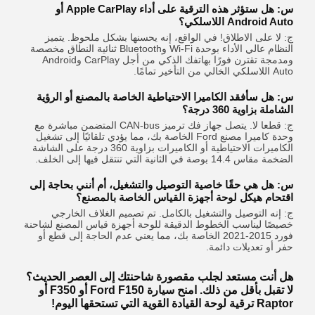
س: هل ستؤثر هذه الترقية على أداء Apple CarPlay أو
Android Auto اللاسلكي؟
ج: لا على الاطلاق! في الواقع، إنه يحسنها بشكل ملحوظ. يتميز
النظام عالي الأداء بوحدة Wi-Fi وBluetooth ثنائية النطاق مخصصة
ومدمجة تقترن فورًا بهاتفك الذكي من أجل CarPlay وAndroid
Auto اللاسلكي الخالي من التأخير تمامًا.
س: هل سأفقد الكاميرا الاحتياطية الخاصة بالمصنع أو الرؤية
الشاملة بزاوية 360 درجة؟
ج: قطعا لا. يتصل جهاز فك ترميز CAN-bus المتضمن مباشرة مع
وحدة كاميرا مصنع Ford الخاصة بك، مما يؤدي تلقائيًا إلى تشغيل
الكاميرات الاحتياطية أو الكاميرات بزاوية 360 درجة على الشاشة
الضخمة مقاس 14.4 بوصة في الثانية التي تنتقل فيها إلى الخلف.
س: هل هي حقًا خاصية التوصيل والتشغيل، أم أنني بحاجة إلى
اقتحام هيكل لوحة أجهزة القياس الخاصة بالمصنع؟
ج: إنه التوصيل والتشغيل بالكامل. تم تصميم الغلاف الخارجي
خصيصًا ليناسب الخطوط الدقيقة للوحة أجهزة قياس المصنع لشاحنة
فورد 2015-2021 الخاصة بك، مما يعني عدم الحاجة إلى قطع أو
حفر أو تعديلات دائمة.
هل أنت مستعد لجلب مقصورة شاحنتك إلى العصر الحديث؟
لا تقبل بأقل من ذلك. امنح سيارة Ford F150 أو F350 أو
Raptor ترقية لوحة القيادة القوية التي تستحقها اليوم!