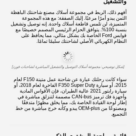
والتشغيل
أفهم ذلك، الربط في مجموعة أسلاك مصنع شاحنتك الباهظة
الثمن يبدو أمرًا مرعبًا. إليك الصفقة: مع هذه المجموعة
المتميزة، لن تلمس قاطعة أسلاك واحدة. إنه توصيل وتشغيل
بنسبة 100%. يتوافق الحزام الرئيسي المصمم خصيصًا مع
قوابس Ford الخاصة بك بشكل مثالي، مما يحافظ على
النظام الكهربائي الأصلي لشاحنتك سليمًا تمامًا.
[شكل توضيحي: مجموعة أسلاك التوصيل والتشغيل المباشرة لشاحنات فورد]
سواء كانت رحلتك عبارة عن شاحنة عمل متينة F150 لعام
2015، أو سيارة F350 Super Duty الفاخرة لعام 2018، أو
سيارة رابتور 2021 عالية الطيران، فإن الأقواس المادية
وأجهزة فك ترميز CAN-bus مصممة لتنزلق مباشرة في
إطار لوحة القيادة الخاصة بك، مما يخلق مظهرًا متدفقًا
ومصنوعًا من OEM-plus يبدو وكأنه خرج مباشرة من خط
التجميع.