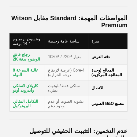
المواصفات المهمة: Standard مقابل Witson
Premium
ويتسون بريميوم
ميزة
شاشة عامة رخيصة
14.4 بوصة
زجاج فائق
دقة العرض
معيار 1080P / 720P
الوضوح بدقة 2K
المعالج (وحدة
4-Core (عرضة لارتفاع
عالية السرعة 8
المعالجة المركزية)
درجة الحرارة)
النواة
سلكي فقط/بلوتوث
كاربلاي لاسلكي
الاتصال
بطيء
وأندرويد أوتو
تشويه الصوت أو عدم
التكامل المثالي
مصنع B&O الصوتي
وجود دعم
للبروتوكول
عدم التخمين: التثبيت الحقيقي للتوصيل