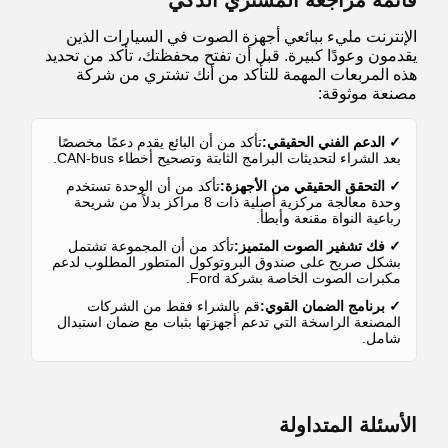
قائمة مراجعة المشتري الذكي
الإنترنت مليء ببائعي أجهزة الصوت في السيارات الذين
يقدمون وعودًا كبيرة. قبل أن تفتح محفظتك، تأكد من تحديد
هذه المربعات المهمة للتأكد من أنك تشتري من شركة
مصنعة موثوقة:
✓ الدعم الفني الحقيقي:
تأكد من أن البائع يقدم دعمًا مخصصًا
بعد الشراء لتحديثات البرامج الثابتة وتصحيح أخطاء CAN-bus.
✓ التحقق الحقيقي من الأجهزة:
تأكد من أن الوحدة تستخدم
وحدة معالجة مركزية أصلية ذات 8 مراكز بدلاً من شريحة
رباعية النواة مقنعة وأبطأ.
✓ فك تشفير الصوت المتميز:
تأكد من أن المجموعة تشتمل
بشكل صريح على صندوق البروتوكول المتطور المطلوب لدعم
مكبرات الصوت الخاصة بشركة Ford.
✓ برنامج الضمان القوي:
قم بالشراء فقط من الشركات
المصنعة الراسخة التي تدعم أجهزتها بثبات مع ضمان استبدال
شامل.
الأسئلة المتداولة