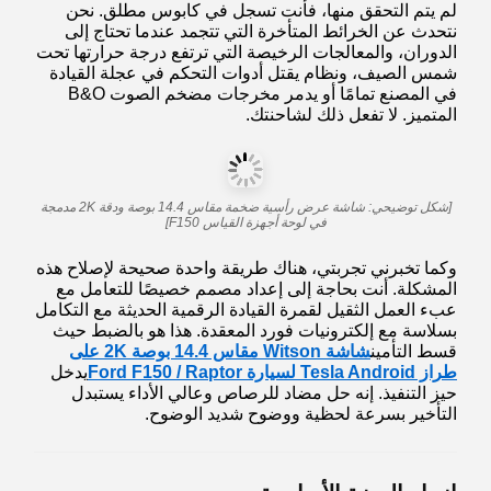
لم يتم التحقق منها، فأنت تسجل في كابوس مطلق. نحن
نتحدث عن الخرائط المتأخرة التي تتجمد عندما تحتاج إلى
الدوران، والمعالجات الرخيصة التي ترتفع درجة حرارتها تحت
شمس الصيف، ونظام يقتل أدوات التحكم في عجلة القيادة
في المصنع تمامًا أو يدمر مخرجات مضخم الصوت B&O
المتميز. لا تفعل ذلك لشاحنتك.
[شكل توضيحي: شاشة عرض رأسية ضخمة مقاس 14.4 بوصة ودقة 2K مدمجة
في لوحة أجهزة القياس F150]
وكما تخبرني تجربتي، هناك طريقة واحدة صحيحة لإصلاح هذه
المشكلة. أنت بحاجة إلى إعداد مصمم خصيصًا للتعامل مع
عبء العمل الثقيل لقمرة القيادة الرقمية الحديثة مع التكامل
بسلاسة مع إلكترونيات فورد المعقدة. هذا هو بالضبط حيث
قسط التأمين
شاشة Witson مقاس 14.4 بوصة 2K على
طراز Tesla Android لسيارة Ford F150 / Raptor
يدخل
حيز التنفيذ. إنه حل مضاد للرصاص وعالي الأداء يستبدل
التأخير بسرعة لحظية ووضوح شديد الوضوح.