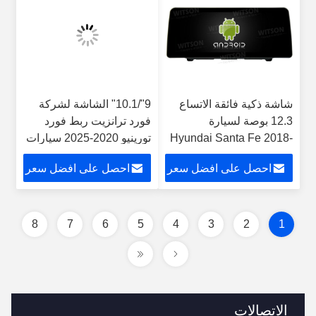
شاشة ذكية فائقة الاتساع
9"/10.1" الشاشة لشركة
12.3 بوصة لسيارة
فورد ترانزيت ربط فورد
Hyundai Santa Fe 2018-
تورينيو 2020-2025 سيارات
2024 مشغل فيديو للسيارة
الوسائط المتعددة ستيريو
احصل على افضل سعر
احصل على افضل سعر
يعمل باللمس QLED مشغل
جي بي إس CarPlay
إستريو للوسائط المتعددة
Player
8
7
6
5
4
3
2
1
الاتصالات