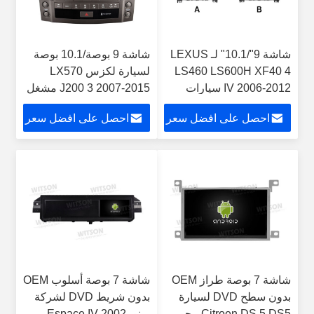
شاشة 9"/10.1" لـ LEXUS
شاشة 9 بوصة/10.1 بوصة
LS460 LS600H XF40 4
لسيارة لكزس LX570
IV 2006-2012 سيارات
J200 3 2007-2015 مشغل
الوسائط المتعددة ستيريو
وسائط متعددة ستيريو
احصل على افضل سعر
احصل على افضل سعر
GPS CarPlay Player
ونظام تحديد المواقع
CarPlay
شاشة 7 بوصة طراز OEM
شاشة 7 بوصة أسلوب OEM
بدون سطح DVD لسيارة
بدون شريط DVD لشركة
Citroen DS 5 DS5 بيجو
رينو Espace IV 2002-