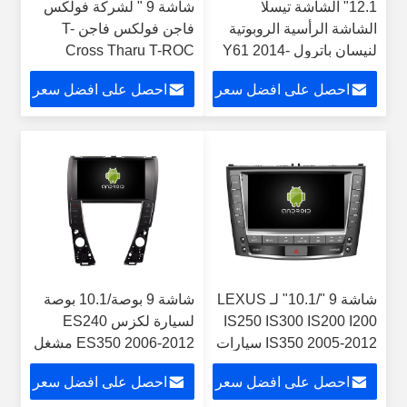
12.1" الشاشة تيسلا
شاشة 9 " لشركة فولكس
الشاشة الرأسية الروبوتية
فاجن فولكس فاجن T-
لنيسان باترول Y61 2014-
Cross Tharu T-ROC
2019 السيارة الوسائط
تايرون ساغيتار باسات B8
احصل على افضل سعر
احصل على افضل سعر
المتعددة ستيريو جي بي إس
MQB 2018-2021 سيارات
Carplay Player
الوسائط المتعددة ستيريو
جي بي إس CarPlay
Player
شاشة 9 "/10.1" لـ LEXUS
شاشة 9 بوصة/10.1 بوصة
IS250 IS300 IS200 I200
لسيارة لكزس ES240
IS350 2005-2012 سيارات
ES350 2006-2012 مشغل
الوسائط المتعددة ستيريو
وسائط متعددة ستيريو
احصل على افضل سعر
احصل على افضل سعر
GPS CarPlay Player
ونظام تحديد المواقع