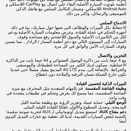
أنظمة بلوتوث السيارة الأصلية.البقاء على اتصال مع CarPlay اللاسلكي و
Android Auto اللاسلكي، وضمان التكامل السلس مع هاتفك الذكي
للموسيقى والرسائل، وأكثر من ذلك.
الاندماج السلس
:
الاحتفاظ بكل الميزات والوظائف التي تحبها حول سيارتك، بما في ذلك
أجهزة التحكم في عجلة القيادة، وعرض معلومات السيارة الأصلية،ودعم
لكل من الكاميرات الأصلية والسوق اللاحقةتم رفع مساعدة وقوف
السيارات إلى المستوى التالي مع دعم أنظمة المسار / الرادار ، مما يضمن
وقوف السيارات الآمن والواثق في كل مرة.
التخزين والاتصال
:
مع 4 جيجا بايت من ذاكرة الوصول العشوائي و 64 جيجا بايت من الذاكرة
الاحتياطية، سيكون لديك الكثير من المساحة لتطبيقاتك والموسيقى
والخرائط. بالإضافة إلى، مدم 4G LTE المدمج يبقيك متصلاً حتى عندما
تكون خارج الشبكة،ضمان الترفيه والملاحة دون انقطاع.
الميزات الذكية لتحسين القيادة
:
وظيفة الشاشة المقسمة
: قم بالمهام المتعددة مثل المحترف مع ميزة
الشاشة المنقسمة، مما يسمح لك بعرض وتحكم في تطبيقات متعددة في
وقت واحد.
الوضع الليلي
: حماية عينيك وتعزيز الرؤية مع وظيفة شاشة الليل
المدمجة، وتعديل السطوع والألوان تلقائيًا للقيادة الليلية المثلى.
دعم مفتاح AUX
: استمتع بتبديل أوتوماتيكي لـ AUX لتجربة صوتية سلسة؛
بالنسبة لبعض السيارات القديمة، لدينا لك تغطية مع خيارات التبديل اليدوي
أيضا.
قم بتحديث سيارتك اليوم مع نظامنا الشامل أندرويد 13 و تحول تجربة