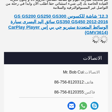
القيادة الخاصة بك إلى شيء استثنائي حقا.أطلب الآن وابدأ في رحلة من
التواصل غير المسبوقوالترفيه والسلامة
12.3' شاشة للكسوس GS GS200 GS250 GS300
GS350 GS450 2012-2016 سائق اليد اليسرى سيارة
الوسائط المتعددة ستيريو جي بي إس CarPlay Player
(GMV3614)
الاتصالات
الاتصالات:
Mr. Bob Cui
هاتف:
86-756-8120312
فاكس:
86-756-8120355