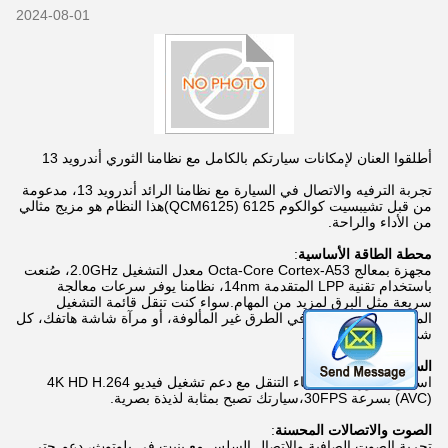
2024-08-01
أطلقوا العنان لإمكانات سيارتكم بالكامل مع نظامنا الثوري أندرويد 13
تجربة الترفيه والاتصال في السيارة مع نظامنا الرائد أندرويد 13، مدعومة
من قبل تشيبسيت كوالكوم 6125 (QCM6125)هذا النظام هو مزيج مثالي
من الأداء والراحة.
محطة الطاقة الأساسية
:
مجهزة بمعالج Octa-Core Cortex-A53 معدل التشغيل 2.0GHz، صُنعت
باستخدام تقنية LPP المتقدمة 14nm، نظامنا يوفر سرعات معالجة
سريعة مثل البرق لمزيد من المهام.سواء كنت تنقل قائمة التشغيل
المفضلة لديك، التنقل في الطرق غير المألوفة، أو مرآة شاشة هاتفك، كل
شيء يحدث دون عائق.
السيطرة البصرية
:
استمتع بصور مذهلة أثناء التنقل مع دعم تشغيل فيديو 4K HD H.264
(AVC) بسرعة 30FPS،سيارتك تصبح بمثابة لذيذة بصرية.
الصوت والاتصالات المحسنة
:
تجربة الصوت الصافية والاتصال السلس مع بنيت في بلوتوث، دعم حتى