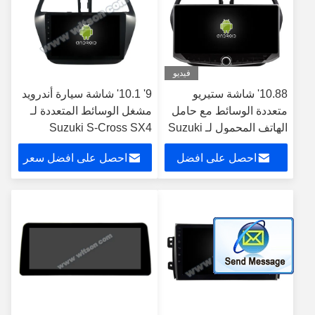
فيديو
10.88' شاشة ستيريو
9' 10.1' شاشة سيارة أندرويد
متعددة الوسائط مع حامل
مشغل الوسائط المتعددة لـ
الهاتف المحمول لـ Suzuki
Suzuki S-Cross SX4
2014-2017 2014 S Cross
SX4 2006-2013 GPS
احصل على افضل
احصل على افضل سعر
CarPlay Player
Multimed
سعر