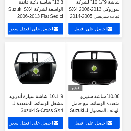
شاشة 9"/10.1" لشركة
12.3" شاشة ذكية فائقة
سوزوكي SX4 2006-2013
الواسعة لشركة Suzuki SX4
فيات سديسي 2005-2014
2006-2013 Fiat Sedici
سيارات ستيريو
2005-2014 سيارات ستيريو
احصل على افضل
احصل على افضل سعر
سعر
فيديو
10.88' شاشة ستيريو
9' 10.1' شاشة سيارة أندرويد
متعددة الوسائط مع حامل
مشغل الوسائط المتعددة لـ
الهاتف المحمول لـ Suzuki
Suzuki S-Cross SX4
2014-2017 2014 S Cross
SX4 2006-2013 GPS
احصل على افضل
احصل على افضل سعر
CarPlay Player