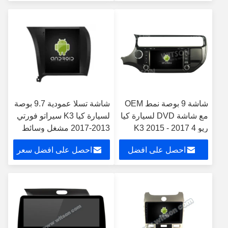
سعر
شاشة 9 بوصة نمط OEM
شاشة تسلا عمودية 9.7 بوصة
مع شاشة DVD لسيارة كيا
لسيارة كيا K3 سيراتو فورتي
ريو 4 K3 2015 - 2017
2013-2017 مشغل وسائط
Android Car Player
متعددة بنظام أندرويد للسيارة
احصل على افضل
احصل على افضل سعر
سعر