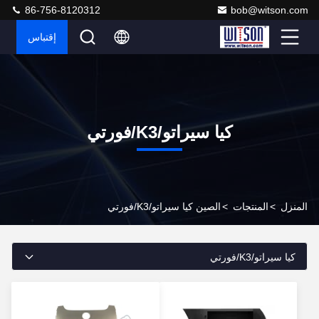
86-756-8120312
bob@witson.com
إقتباس
كيا سيراتو/K3/فورتي
المنزل
>
المنتجات
>
الصين كيا سيراتو/K3/فورتي
كيا سيراتو/K3/فورتي