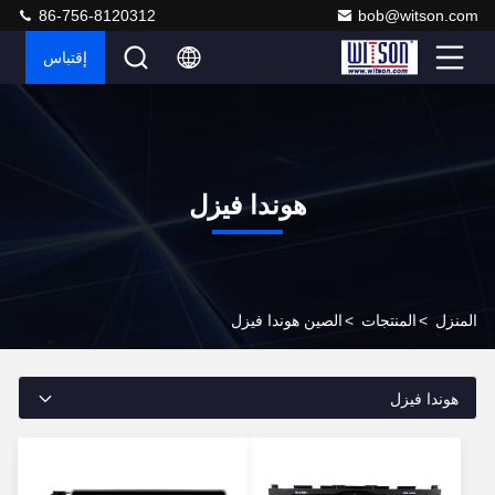
86-756-8120312
bob@witson.com
إقتباس
هوندا فيزل
المنزل
>
المنتجات
>
الصين هوندا فيزل
هوندا فيزل