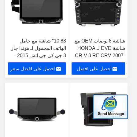
شاشة 8 بوصات OEM مع
10.88" شاشة مع حامل
شاشة DVD لـ HONDA
الهاتف المحمول لـ هوندا جاز
CR-V 3 RE CRV 2007-
3 جي كي جي اتش 2015 -
2011 جهاز ستيريو
2020 Fit 3 2013-2020
احصل على افضل
احصل على افضل سعر
للسيارات Android
ستيريو الوسائط المتعددة
سعر