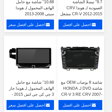
9.7'' تيسلا الشاشة
10.88" شاشة مع حامل
العمودية لـ هوندا CRV
الهاتف المحمول لـ هوندا
CR-V 2012-2015 مشغل
سيتي 2008-2013
الوسائط المتعددة
احصل على افضل
احصل على افضل سعر
للسيارات الروبوتية
سعر
شاشة 8 بوصات OEM مع
10.88" شاشة مع حامل
شاشة DVD لـ HONDA
الهاتف المحمول لـ هوندا جاز
CR-V 3 RE CRV 2007-
3 جي كي جي اتش 2015 -
2011 جهاز ستيريو
2020 Fit 3 2013-2020
احصل على افضل
احصل على افضل سعر
للسيارات Android
ستيريو الوسائط المتعددة