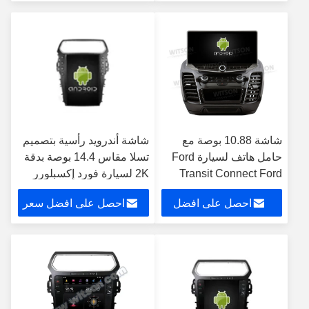
سعر
شاشة 10.88 بوصة مع
شاشة أندرويد رأسية بتصميم
حامل هاتف لسيارة Ford
تسلا مقاس 14.4 بوصة بدقة
Transit Connect Ford
2K لسيارة فورد إكسبلورر
Tourneo 2018-2020
2016-2019، نظام ستيريو
احصل على افضل
احصل على افضل سعر
Ford Explorer Police
وسائط متعددة للسيارة مع
2020-2024 مشغل
نظام تحديد المواقع العالمي
سعر
الوسائط المتعددة ستيريو
(GPS) ومشغل كاربلاي
GPS CarPlay