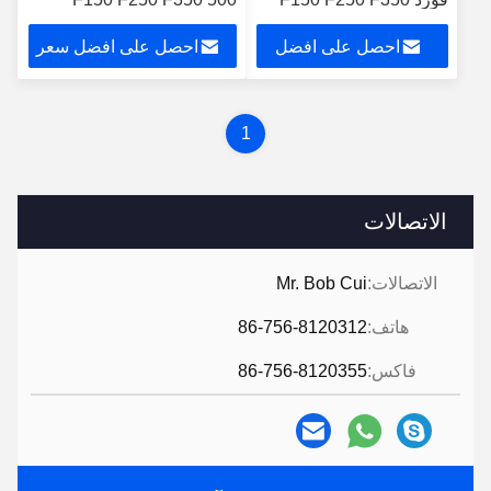
2006-2009 سيارات
Explorer Fusion Focus
احصل على افضل
احصل على افضل سعر
متعددة الوسائط ستيريو
2006-2009
سعر
1
الاتصالات
الاتصالات:
Mr. Bob Cui
هاتف:
86-756-8120312
فاكس:
86-756-8120355