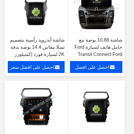
شاشة 10.88 بوصة مع
شاشة أندرويد رأسية بتصميم
حامل هاتف لسيارة Ford
تسلا مقاس 14.4 بوصة بدقة
Transit Connect Ford
2K لسيارة فورد إكسبلورر
Tourneo 2018-2020
2016-2019، نظام ستيريو
احصل على افضل
احصل على افضل سعر
Ford Explorer Police
وسائط متعددة للسيارة مع
2020-2024 مشغل
نظام تحديد المواقع العالمي
سعر
الوسائط المتعددة ستيريو
(GPS) ومشغل كاربلاي
GPS CarPlay