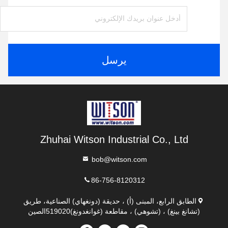
يرسل
Zhuhai Witson Industrial Co., Ltd
bob@witson.com
86-756-8120312
الطابق الرابع، المبنى (أ) ، حديقة (دونغهاي) الصناعية، طريق
(تشانغ بينغ) ، (تشوهي) ، مقاطعة (غوانغدونغ)519020الصين