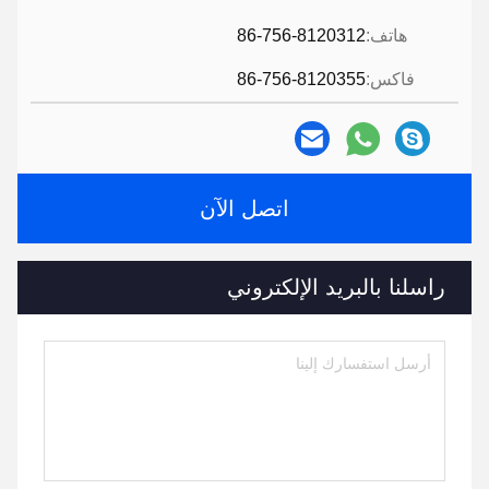
هاتف:
86-756-8120312
فاكس:
86-756-8120355
اتصل الآن
راسلنا بالبريد الإلكتروني