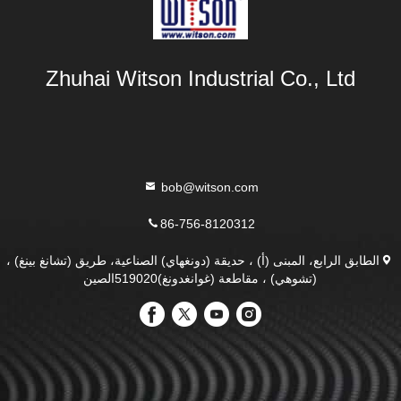
Zhuhai Witson Industrial Co., Ltd
bob@witson.com
86-756-8120312
الطابق الرابع، المبنى (أ) ، حديقة (دونغهاي) الصناعية، طريق (تشانغ بينغ) ،
(تشوهي) ، مقاطعة (غوانغدونغ)519020الصين