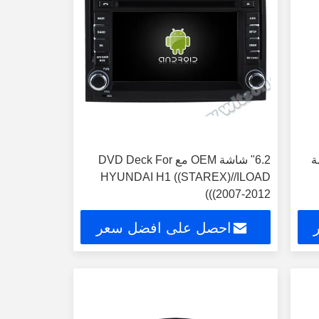
شاشة
6.2" شاشة OEM مع DVD Deck For
HYUNDAI H1 ((STAREX)//ILOAD
((2007-2012)
احصل على افضل سعر