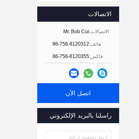
الاتصالات
الاتصالات:
Mr. Bob Cui
هاتف:
86-756-8120312
فاكس:
86-756-8120355
اتصل الآن
راسلنا بالبريد الإلكتروني