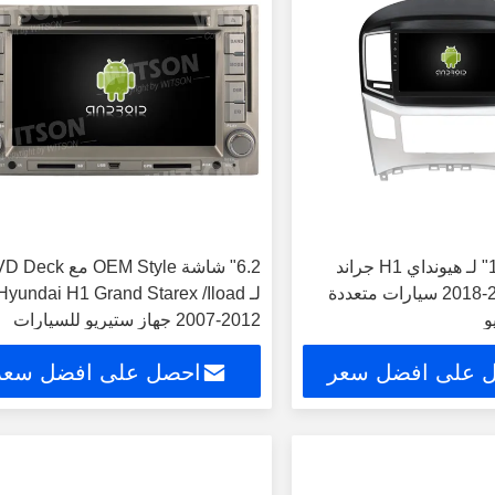
شاشة 9 "/10.1" لـ هيونداي H1 جراند
6.2" شاشة OEM Style مع k
ستاركس 2015-2018 سيارات متعددة
لـ Hyundai H1 Grand Starex /Iload
و
2007-2012 جهاز ستيريو للسيارات
 على افضل سعر
احصل على افضل سعر