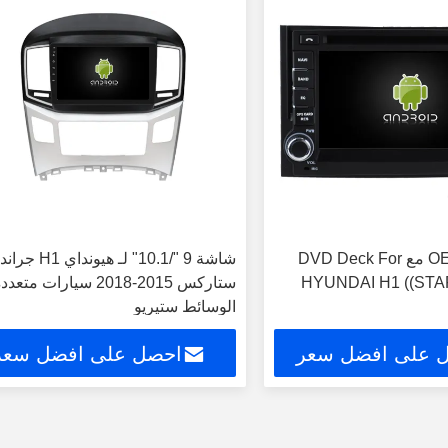
6.2" شاشة OEM مع DVD Deck For
شاشة 9 "/10.1" لـ هيونداي H1 جراند
HYUNDAI H1 ((STA
ستاركس 2015-2018 سيارات متعد
الوسائط ستيريو
 على افضل سعر
احصل على افضل سعر