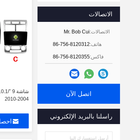
الاتصالات
الاتصالات:
Mr. Bob Cui
هاتف:
86-756-8120312
فاكس:
86-756-8120355
اتصل الآن
2004-2010
راسلنا بالبريد الإلكتروني
احصل