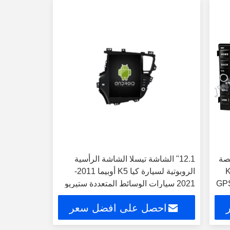
دون منصة
12.1" الشاشة تيسلا الشاشة الرأسية
K
الروبوتية لسيارة كيا K5 أوبيما 2011-
المتعددة للسيارات ستيريو GPS
2021 سيارات الوسائط المتعددة ستيريو
جي بي إس Carplay Player
احصل على افضل سعر