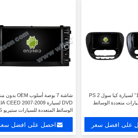
شاشة 9 "/10.1" لسيارة كيا سول 2 PS
شاشة 7 بوصة أسلوب OEM ب
2013-2 سيارات متعددة الوسائط
DVD لسيارة IA CEED 2007-2009
الوسائط 
CarPlay Player
 على افضل سعر
احصل على افضل سعر