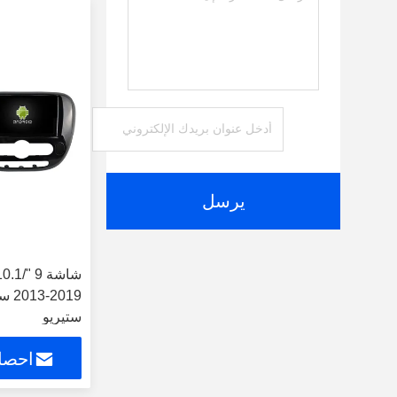
يرسل
019
ستيريو
احصل