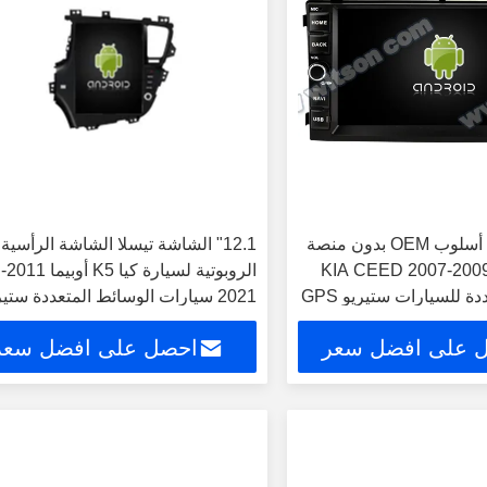
شاشة 7 بوصة أسلوب OEM بدون منصة
12.1" الشاشة تيسلا الشاشة الرأسية
DV لسيارة KIA CEED 2007-2009
الروبوتية لسيارة كيا K5 أوبيما 2011-
الوسائط المتعددة للسيارات ستيريو GPS
2021 سيارات الوسائط المتعددة ستير
Ca
جي بي إس Carplay Player
 على افضل سعر
احصل على افضل سعر