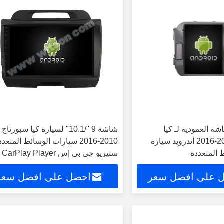
لشاشة العمودية لـ كيا
سبورتاج 3 2010-2016 أندرويد سيارة
2010-2016 سيارات الوسائط المتعد
المتعددة
ستيريو جي بي إس CarPlay Player
 على افضل سعر
احصل على افضل سعر