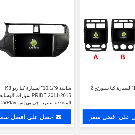
شاشة 9 "/10.1" لسيارة كيا سبورتج 2
شاشة 9"/10.1" لسيارة كيا ريو K3
PRIDE 2011-2015 سيارات الوسائ
المتعددة ستيريو جي بي إس CarPlay
 على افضل سعر
احصل على افضل سعر