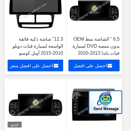
6.5 " الشاشة نمط OEM
12.3" شاشة ذكية فائقة
بدون منصة DVD لسيارة
الواسعة لسيارة فيات دوبلو
فيات باندا 2013-2020
2010-2015 أوبل كومبو
الوسائط المتعددة
2011-2018
احصل على افضل
احصل على افضل سعر
السيارات ستيريو جي بي
إس CarPlay Player
سعر
فيديو