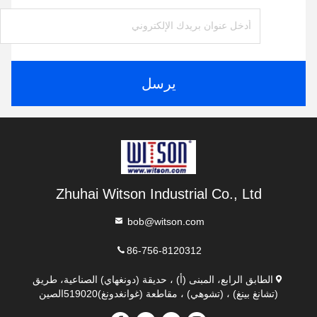
يرسل
Zhuhai Witson Industrial Co., Ltd
bob@witson.com
86-756-8120312
الطابق الرابع، المبنى (أ) ، حديقة (دونغهاي) الصناعية، طريق
(تشانغ بينغ) ، (تشوهي) ، مقاطعة (غوانغدونغ)519020الصين