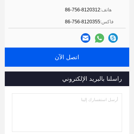
هاتف:
86-756-8120312
فاكس:
86-756-8120355
اتصل الآن
راسلنا بالبريد الإلكتروني