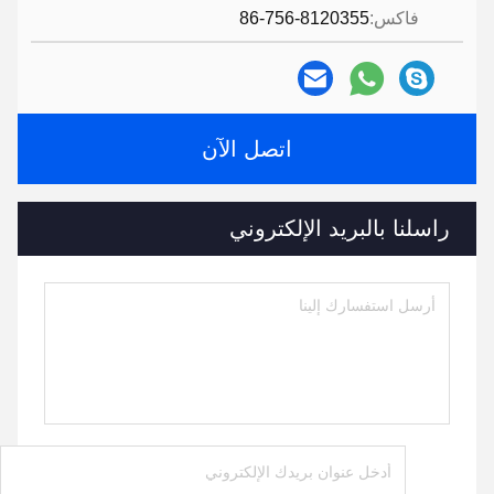
فاكس:
86-756-8120355
اتصل الآن
راسلنا بالبريد الإلكتروني