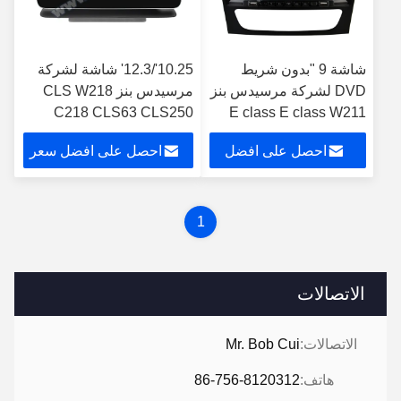
شاشة 9 "بدون شريط
10.25'/12.3' شاشة لشركة
DVD لشركة مرسيدس بنز
مرسيدس بنز CLS W218
C218 CLS63 CLS250
E class E class W211
CLS300 CLS350 CLS500
E200 CLS G-CLASS
احصل على افضل
احصل على افضل سعر
W463 2002-2010
سعر
1
الاتصالات
الاتصالات:
Mr. Bob Cui
هاتف:
86-756-8120312