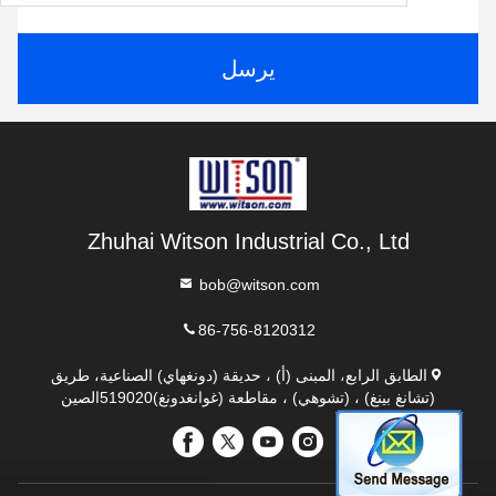
يرسل
Zhuhai Witson Industrial Co., Ltd
bob@witson.com
86-756-8120312
الطابق الرابع، المبنى (أ) ، حديقة (دونغهاي) الصناعية، طريق
(تشانغ بينغ) ، (تشوهي) ، مقاطعة (غوانغدونغ)519020الصين