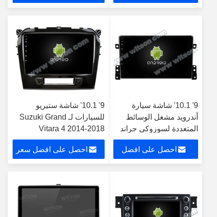
سعر
9' 10.1' شاشة سيارة
9' 10.1' شاشة ستيريو
أندرويد مشغل الوسائط
للسيارات لـ Suzuki Grand
المتعددة لسوزوكي جراند
Vitara 4 2014-2018
فيتارا 3 2005-2015
احصل على افضل
احصل على افضل سعر
سعر