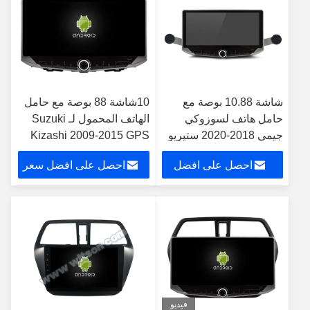
شاشة 10.88 بوصة مع
10شاشة 88 بوصة مع حامل
حامل هاتف لسوزوكي
الهاتف المحمول لـ Suzuki
جيمي 2018-2020 ستيريو
Kizashi 2009-2015 GPS
الوسائط المتعددة
CarPlay Player
احصل على افضل
احصل على افضل سعر
سعر
فيديو