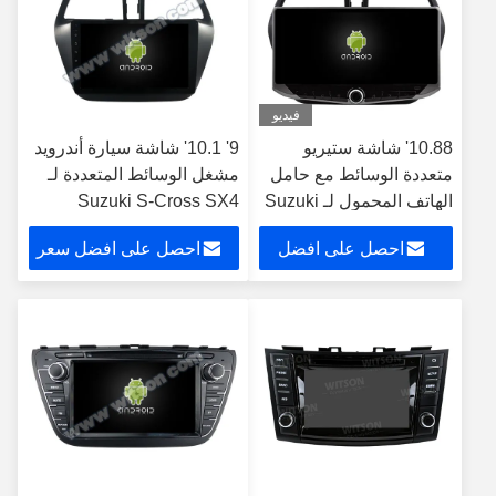
فيديو
10.88' شاشة ستيريو
9' 10.1' شاشة سيارة أندرويد
متعددة الوسائط مع حامل
مشغل الوسائط المتعددة لـ
الهاتف المحمول لـ Suzuki
Suzuki S-Cross SX4
2014-2017 2014 S Cross
SX4 2006-2013 GPS
احصل على افضل
احصل على افضل سعر
CarPlay Player
Multimed
سعر