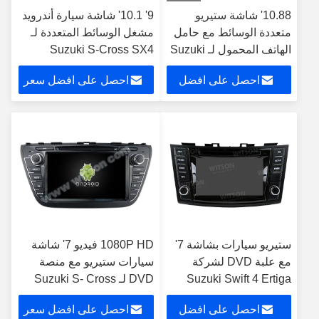
10.88' شاشة ستيريو
9' 10.1' شاشة سيارة أندرويد
متعددة الوسائط مع حامل
مشغل الوسائط المتعددة لـ
الهاتف المحمول لـ Suzuki
Suzuki S-Cross SX4
2014-2017 2014 S Cross
SX4 2006-2013 GPS
احصل على افضل
احصل على افضل سعر
CarPlay Player
Multimed
سعر
ستيريو سيارات بشاشة 7'
1080P HD فيديو 7' شاشة
مع علبة DVD لشركة
سيارات ستيريو مع منصة
Suzuki Swift 4 Ertiga
DVD لـ Suzuki S- Cross
SX4 2014-2017
2011-2017
احصل على افضل
احصل على افضل سعر