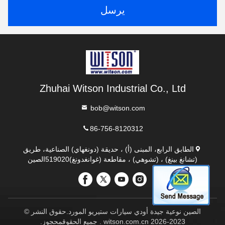
يرسل
Zhuhai Witson Industrial Co., Ltd
bob@witson.com
86-756-8120312
الطابق الرابع، المبنى (أ) ، حديقة (دونغهاي) الصناعية، طريق
(تشانغ بينغ) ، (تشوهي) ، مقاطعة (غوانغدونغ)519020الصين
الصين نوعية جيدة أودي سيارات ستيريو المورد.حقوق النشر ©
2023-2026 witson.com.cn . جميع الحقوقمحجوز.