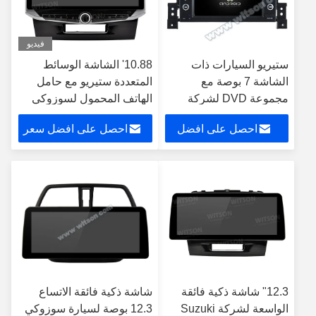
فيديو
ستيريو السيارات ذات
10.88' الشاشة الوسائط
الشاشة 7 بوصة مع
المتعددة ستيريو مع حامل
مجموعة DVD لشركة
الهاتف المحمول لسوزوكي
Suzuki Grand Vitara 3
جراند فيتارا 4 2014-2018
احصل على افضل
احصل على افضل سعر
GPS Car Play Player
2005-2015
Multimed
سعر
12.3" شاشة ذكية فائقة
شاشة ذكية فائقة الاتساع
الواسعة لشركة Suzuki
12.3 بوصة لسيارة سوزوكي