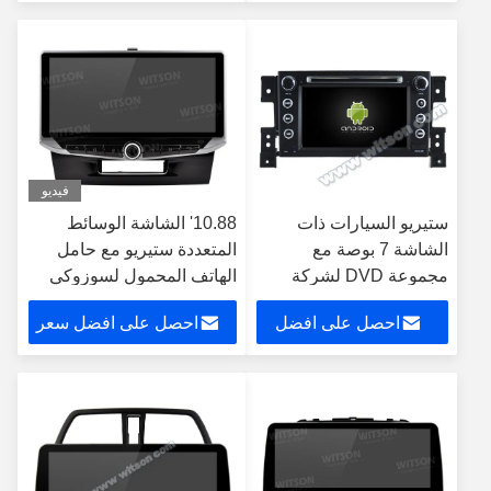
سعر
فيديو
ستيريو السيارات ذات
10.88' الشاشة الوسائط
الشاشة 7 بوصة مع
المتعددة ستيريو مع حامل
مجموعة DVD لشركة
الهاتف المحمول لسوزوكي
Suzuki Grand Vitara 3
جراند فيتارا 4 2014-2018
احصل على افضل
احصل على افضل سعر
GPS Car Play Player
2005-2015
Multimed
سعر