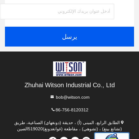
يرسل
Zhuhai Witson Industrial Co., Ltd
bob@witson.com
86-756-8120312
الطابق الرابع، المبنى (أ) ، حديقة (دونغهاي) الصناعية، طريق
(تشانغ بينغ) ، (تشوهي) ، مقاطعة (غوانغدونغ)519020الصين