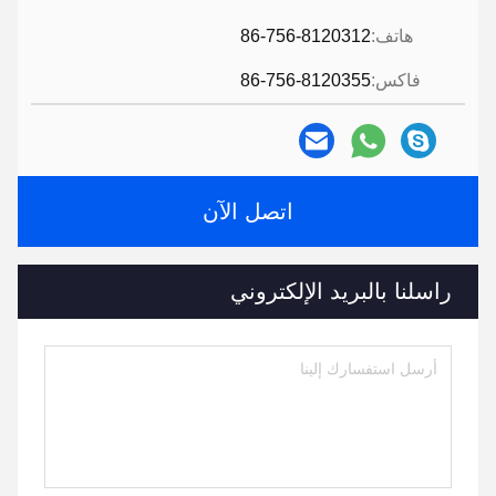
هاتف:
86-756-8120312
فاكس:
86-756-8120355
اتصل الآن
راسلنا بالبريد الإلكتروني