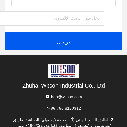
يرسل
Zhuhai Witson Industrial Co., Ltd
bob@witson.com
86-756-8120312
الطابق الرابع، المبنى (أ) ، حديقة (دونغهاي) الصناعية، طريق
(تشانغ بينغ) ، (تشوهي) ، مقاطعة (غوانغدونغ)519020الصين