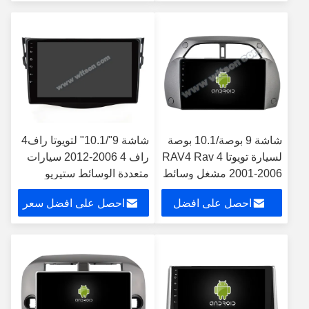
سعر
شاشة 9 بوصة/10.1 بوصة
شاشة 9"/10.1" لتويوتا راف4
لسيارة تويوتا RAV4 Rav 4
راف 4 2006-2012 سيارات
2001-2006 مشغل وسائط
متعددة الوسائط ستيريو
متعددة ستيريو ونظام تحديد
احصل على افضل
احصل على افضل سعر
المواقع CarPlay
سعر