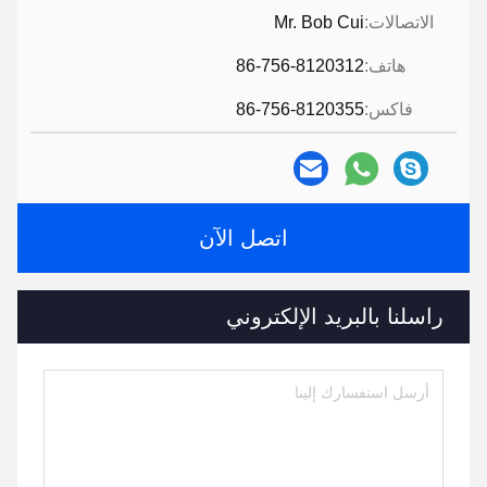
الاتصالات:
Mr. Bob Cui
هاتف:
86-756-8120312
فاكس:
86-756-8120355
اتصل الآن
راسلنا بالبريد الإلكتروني