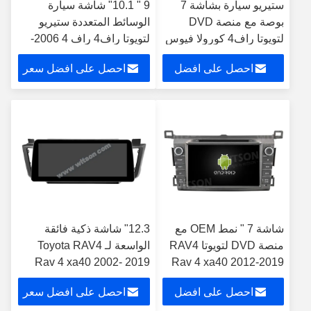
ستيريو سيارة بشاشة 7
9 " 10.1" شاشة سيارة
بوصة مع منصة DVD
الوسائط المتعددة ستيريو
لتويوتا راف4 كورولا فيوس
لتويوتا راف4 راف 4 2006-
هيلوكس تيريوس لاند
2012 جي بي إس CarPlay
احصل على افضل
احصل على افضل سعر
كروزر 100 فانزا فورتشنر
Player
برادو رن إكس
سعر
شاشة 7 " نمط OEM مع
12.3" شاشة ذكية فائقة
منصة DVD لتويوتا RAV4
الواسعة لـ Toyota RAV4
Rav 4 xa40 2002- 2019
Rav 4 xa40 2012-2019
أندرويد سيارة ستيريو
مشغل ستيريو سيارات
احصل على افضل
احصل على افضل سعر