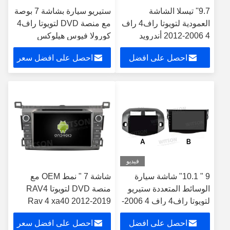
9.7'' تيسلا الشاشة
ستيريو سيارة بشاشة 7 بوصة
العمودية لتويوتا راف4 راف
مع منصة DVD لتويوتا راف4
4 2006-2012 أندرويد
كورولا فيوس هيلوكس
سيارة مشغل الوسائط
تيريوس لاند كروزر 100 فانزا
احصل على افضل
احصل على افضل سعر
المتعددة
فورتشنر برادو رن إكس
سعر
فيديو
9 " 10.1" شاشة سيارة
شاشة 7 " نمط OEM مع
الوسائط المتعددة ستيريو
منصة DVD لتويوتا RAV4
لتويوتا راف4 راف 4 2006-
Rav 4 xa40 2012-2019
2012 جي بي إس CarPlay
أندرويد سيارة ستيريو
احصل على افضل
احصل على افضل سعر
Player