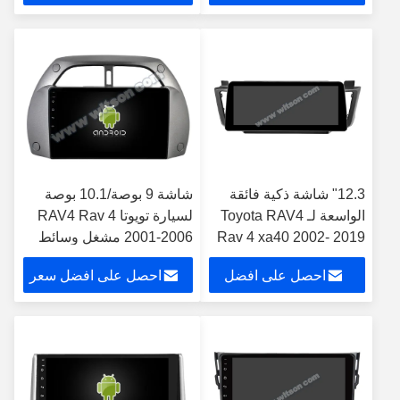
سعر
12.3" شاشة ذكية فائقة
شاشة 9 بوصة/10.1 بوصة
الواسعة لـ Toyota RAV4
لسيارة تويوتا RAV4 Rav 4
Rav 4 xa40 2002- 2019
2001-2006 مشغل وسائط
مشغل ستيريو سيارات
متعددة ستيريو ونظام تحديد
احصل على افضل
احصل على افضل سعر
المواقع CarPlay
سعر