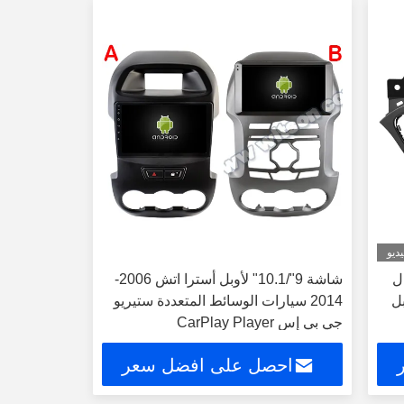
ديو
ال
شاشة 9"/10.1" لأوبل أسترا اتش 2006-
2015-2019 أوبل
2014 سيارات الوسائط المتعددة ستيريو
جي بي إس CarPlay Player
احصل على افضل سعر