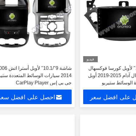
فيديو
شاشة 9"/10.1" لأوبل كورسا فوكسهال
كورسا فوكسهال آدام 2015-2019 أوبل
2014 سيارات الوسائط المتعددة ستير
 الوسائط ستيريو
جي بي إس CarPlay Player
 على افضل سعر
احصل على افضل سعر