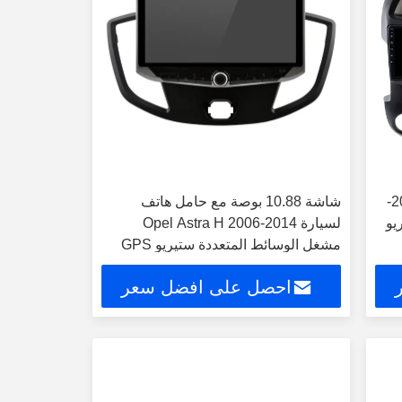
شاشة 9"/10.1" لأوبل أسترا اتش 2006-
شاشة 10.88 بوصة مع حامل هاتف
يو
لسيارة Opel Astra H 2006-2014
مشغل الوسائط المتعددة ستيريو GPS
CarPlay
احصل على افضل سعر