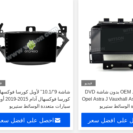
فيديو
في
شاشة 7 " نمط OEM بدون شاشة DVD
شاشة 9"/10.1" لأوبل كورسا فوكسه
Opel Astra J Vauxhall Astr
كورسا فوكسهال آدام 
 الوسائط ستيريو
سيارات متعددة الوسائط ستيريو
 على افضل سعر
احصل على افضل سعر