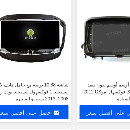
بوصة أوسم أوسم بدون ديفد
شاشة 10.88 بوصة مع حامل هاتف ل
ديك لأوبل موككا فوكسهال موككا 2012-
إنسيجنيا 1 فوكسهول إنسيجنيا بويك 
2008- 2013 ستيريو السيارة
 على افضل سعر
احصل على افضل سعر