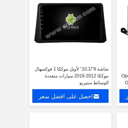
شاشة 9"/10.1" لأوبل موككا 1 فوكسهال
Op ،
موككا 2012-2016 سيارات متعددة
O
الوسائط ستيريو
احصل على افضل سعر