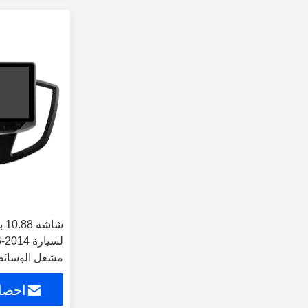
شا
لسيارة 4
CarPlay
احصل