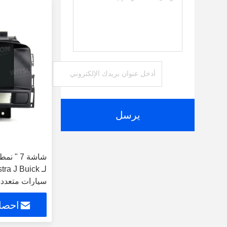
يرسل
لـ a J Buick
سيارات متعددة
احصل