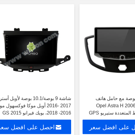
شة 10.88 بوصة مع حامل هاتف
Opel Astra H 2006-201
2016- 2017 أوبل موكا فوكسهول مو
مشغل الوسائط المتعددة ستيريو GPS
2016- 2018، بويك فيرانو GS 2015
 على افضل سعر
احصل على افضل سعر