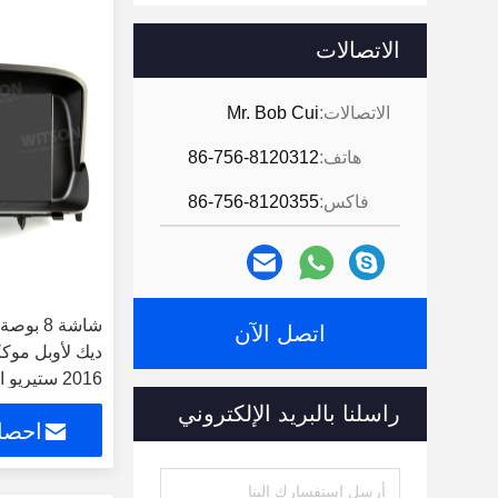
الاتصالات
الاتصالات:
Mr. Bob Cui
هاتف:
86-756-8120312
فاكس:
86-756-8120355
شاشة 8 
اتصل الآن
2016 ستيريو السيارة
راسلنا بالبريد الإلكتروني
احصل