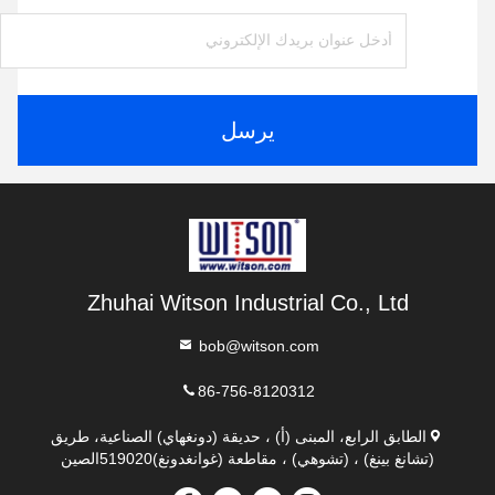
يرسل
Zhuhai Witson Industrial Co., Ltd
bob@witson.com
86-756-8120312
الطابق الرابع، المبنى (أ) ، حديقة (دونغهاي) الصناعية، طريق
(تشانغ بينغ) ، (تشوهي) ، مقاطعة (غوانغدونغ)519020الصين