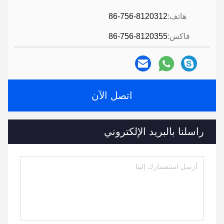
هاتف:
86-756-8120312
فاكس:
86-756-8120355
اتصل الآن
راسلنا بالبريد الإلكتروني