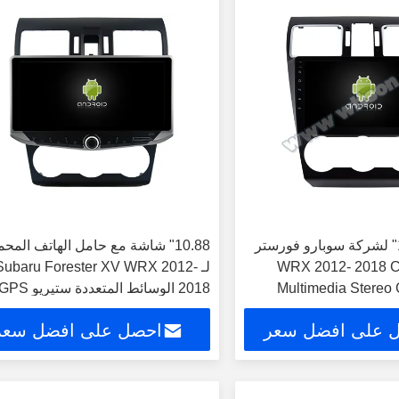
شاشة 9"/10.1" لشركة سوبارو فورستر
10.88" شاشة مع حامل الهاتف المح
سوبارو WRX 2012- 2018 Car
لـ Subaru Forester XV WRX 2012-
Multimedia Stereo
2018 الوسائط المتعددة ستيريو S
CarPlay Player Multimedia S
Player
 على افضل سعر
احصل على افضل سعر