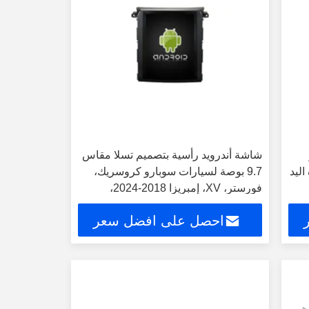
شاشة أندرويد رأسية بتصميم تسلا مقاس
20 القيادة اليد
9.7 بوصة لسيارات سوبارو كروسريك،
فورستر، XV، إمبريزا 2018-2024،
مشغل وسائط متعددة للسيارة بنظام
احصل على افضل سعر
أندرويد