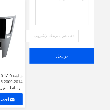
يرسل
الوسائط ستيري
احصل