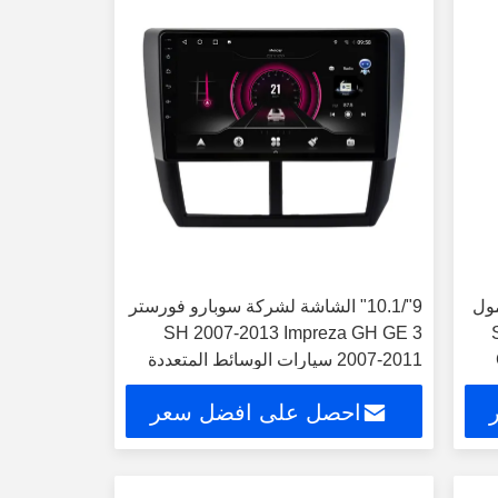
مول
9"/10.1" الشاشة لشركة سوبارو فورستر
3 SH 2007-2013 Impreza GH GE
GP
2007-2011 سيارات الوسائط المتعددة
ستيريو جي بي إس CarPlay Player
احصل على افضل سعر
((9502