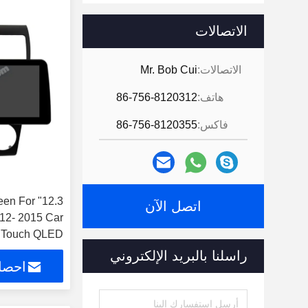
الاتصالات
الاتصالات:
Mr. Bob Cui
هاتف:
86-756-8120312
فاكس:
86-756-8120355
creen For
اتصل الآن
12- 2015 Car
متعدد الوسائط ((2130
راسلنا بالبريد الإلكتروني
احصل