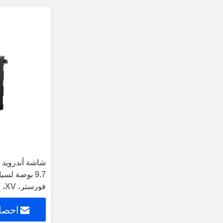
شاشة أندرويد 
9.7 بوصة لس
مشغل وسائط مت
احصل
أندرويد