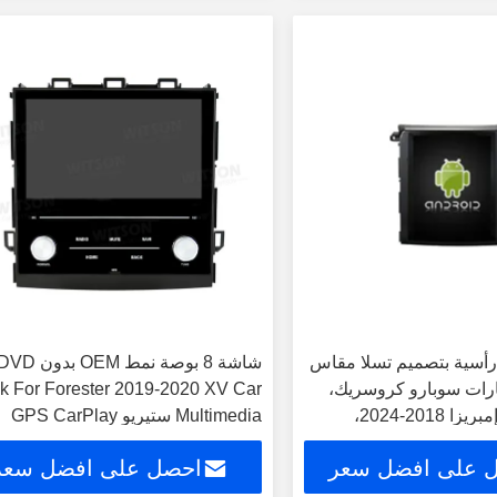
رأسية بتصميم تسلا مقاس
شاشة 8 بوصة نمط OEM بدون D
يارات سوبارو كروسريك،
k For Forester 2019-2020 XV Car
فورستر، XV، إمبريزا 2018-2024،
Multimedia ستيريو GPS CarPlay
عددة للسيارة بنظام
Player ((HB/HV2132)
 على افضل سعر
احصل على افضل سعر