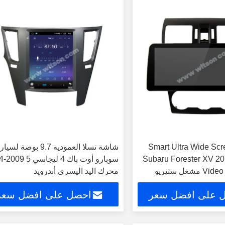
12.3" Smart Ultra Wide S
شاشة تسلا العمودية 9.7 بوصة لسي
Subaru Forester XV 20
سوبارو 
Video Touch QLED مشغل ستيريو
محرك اليد اليسرى أندرويد
WH)
 على افضل سعر
احصل على افضل سعر