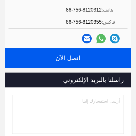
هاتف:
86-756-8120312
فاكس:
86-756-8120355
اتصل الآن
راسلنا بالبريد الإلكتروني