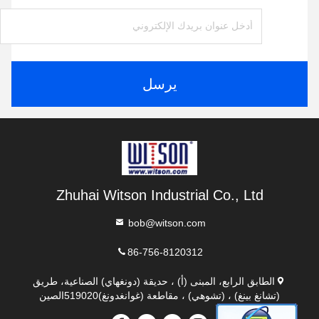
يرسل
Zhuhai Witson Industrial Co., Ltd
bob@witson.com
86-756-8120312
الطابق الرابع، المبنى (أ) ، حديقة (دونغهاي) الصناعية، طريق
(تشانغ بينغ) ، (تشوهي) ، مقاطعة (غوانغدونغ)519020الصين