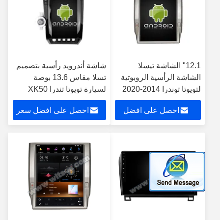
12.1" الشاشة تيسلا
شاشة أندرويد رأسية بتصميم
الشاشة الرأسية الروبوتية
تسلا مقاس 13.6 بوصة
لتويوتا توندرا 2014-2020
لسيارة تويوتا تندرا XK50
سيارات الوسائط المتعددة
موديلات 2007-2013 وسيكويا
احصل على افضل
احصل على افضل سعر
ستيريو جي بي إس
XK60 موديلات 2008-2017،
Carplay Player
نظام ستيريو وسائط متعددة
سعر
للسيارة مع نظام تحديد
المواقع العالمي (GPS)
ومشغل كاربلاي