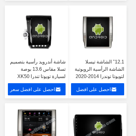
سعر
12.1" الشاشة تيسلا
شاشة أندرويد رأسية بتصميم
الشاشة الرأسية الروبوتية
تسلا مقاس 13.6 بوصة
لتويوتا توندرا 2014-2020
لسيارة تويوتا تندرا XK50
سيارات الوسائط المتعددة
موديلات 2007-2013 وسيكويا
احصل على افضل
احصل على افضل سعر
ستيريو جي بي إس
XK60 موديلات 2008-2017،
Carplay Player
نظام ستيريو وسائط متعددة
سعر
للسيارة مع نظام تحديد
المواقع العالمي (GPS)
ومشغل كاربلاي