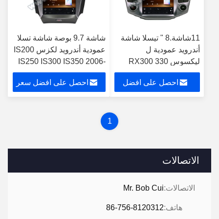
11شاشة.8 " تيسلا شاشة
شاشة 9.7 بوصة شاشة تسلا
أندرويد عمودية ل
عمودية أندرويد لكزس IS200
ليكسوس RX300 330
IS250 IS300 IS350 2006-
2012
350 400H 2004-2008
احصل على افضل
احصل على افضل سعر
سيارات ستيريو
سعر
1
الاتصالات
الاتصالات:
Mr. Bob Cui
هاتف:
86-756-8120312