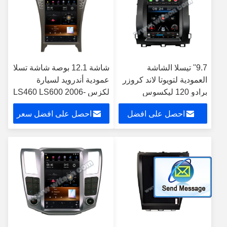
9.7'' تيسلا الشاشة
شاشة 12.1 بوصة شاشة تسلا
العمودية لتويوتا لاند كروزر
عمودية أندرويد لسيارة
برادو 120 ليكسوس
لكزس LS460 LS600 2006-
GX470 2004-2009 لاعب
2012 ستيريو السيارة
احصل على افضل
احصل على افضل سعر
سيارات
سعر