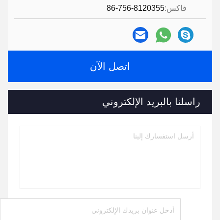
فاكس:
86-756-8120355
اتصل الآن
راسلنا بالبريد الإلكتروني