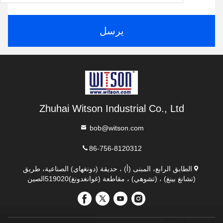
يرسل
Zhuhai Witson Industrial Co., Ltd
bob@witson.com
86-756-8120312
الطابق الرابع، المبنى (أ) ، حديقة (دونغهاي) الصناعية، طريق
(تشانغ بينغ) ، (تشوهي) ، مقاطعة (غوانغدونغ)519020الصين