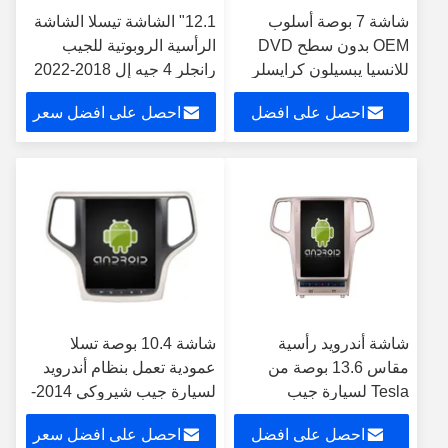
شاشة 7 بوصة أسلوب
12.1" الشاشة تيسلا الشاشة
OEM بدون سطح DVD
الرأسية الروبوتية للجيب
للانسيا يبسيلون كرايسلر
رانجلر 4 جيه إل 2018-2022
يبسيلون 2011-2020
سيارات الوسائط المتعددة
احصل على افضل
احصل على افضل سعر
سيارات الوسائط المتعددة
ستيريو جي بي إس Carplay
ستيريو جي بي إس
Player
سعر
CarPlay Player
شاشة أندرويد رأسية
شاشة 10.4 بوصة تسلا
مقاس 13.6 بوصة من
عمودية تعمل بنظام أندرويد
Tesla لسيارة جيب
لسيارة جيب شيروكي 2014-
شيروكي 2014-2020 نظام
2020 نظام ستيريو متعدد
احصل على افضل
احصل على افضل سعر
وسائط متعددة ستيريو
الوسائط للسيارة مشغل