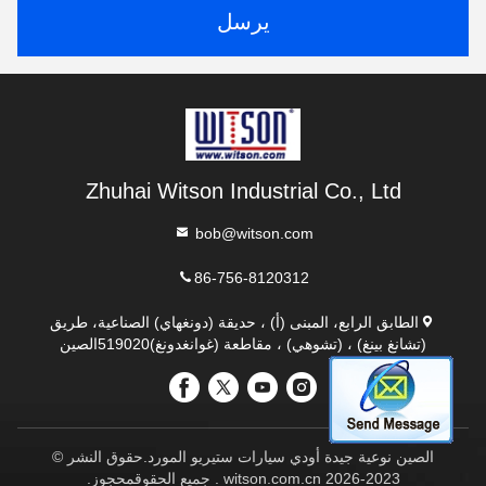
يرسل
Zhuhai Witson Industrial Co., Ltd
bob@witson.com
86-756-8120312
الطابق الرابع، المبنى (أ) ، حديقة (دونغهاي) الصناعية، طريق
(تشانغ بينغ) ، (تشوهي) ، مقاطعة (غوانغدونغ)519020الصين
الصين نوعية جيدة أودي سيارات ستيريو المورد.حقوق النشر ©
2023-2026 witson.com.cn . جميع الحقوقمحجوز.