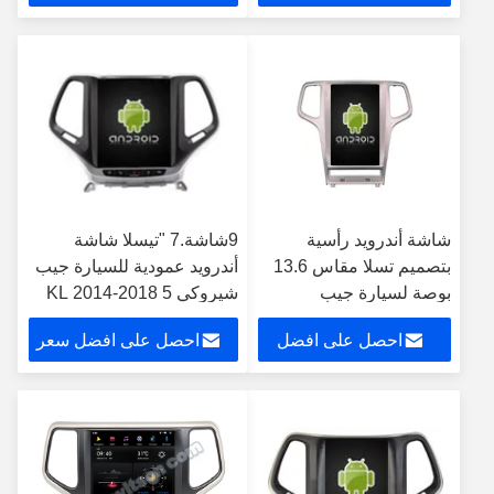
GPS مشغل CarPlay
GPS Carplay
سعر
شاشة أندرويد رأسية
9شاشة.7 "تيسلا شاشة
بتصميم تسلا مقاس 13.6
أندرويد عمودية للسيارة جيب
بوصة لسيارة جيب
شيروكي 5 KL 2014-2018
شيروكي 2011-2013،
سيارات الوسائط المتعددة
احصل على افضل
احصل على افضل سعر
نظام وسائط متعددة
ستيريو جي بي إس Carplay
ستيريو GPS، مشغل
Player
سعر
CarPlay