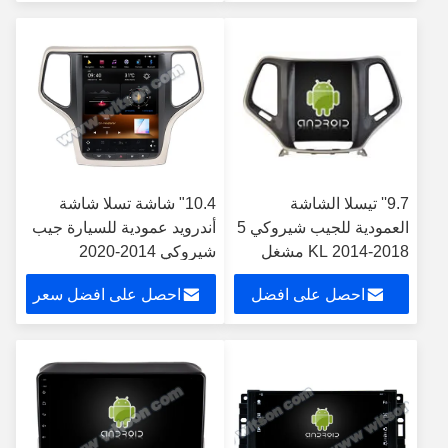
ستيريو GPS، مشغل
Player
سعر
CarPlay
9.7'' تيسلا الشاشة
10.4" شاشة تسلا شاشة
العمودية للجيب شيروكي 5
أندرويد عمودية للسيارة جيب
KL 2014-2018 مشغل
شيروكي 2014-2020
الوسائط المتعددة
احصل على افضل
احصل على افضل سعر
للسيارات الروبوت
سعر