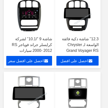
12.3" شاشة ذكية فائقة
شاشة 9 "/10.1" لشركة
الواسعة لـ Chrysler
كرايسلر جراند فوياجر RS
Grand Voyager RS
2000- 2012 سيارات
2000- 2012 سيارات
الوسائط المتعددة ستيريو جي
احصل على افضل
احصل على افضل سعر
متعددة الوسائط ستيريو
بي إس CarPlay Player
سعر