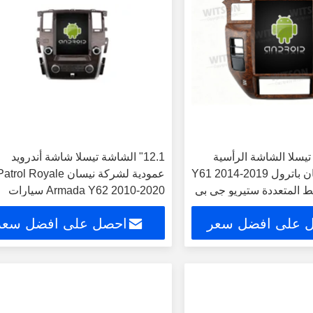
شة تيسلا الشاشة الرأسية
12.1" الشاشة تيسلا شاشة أندرويد
الروبوتية لنيسان باترول Y61 2014-2019
عمودية لشركة نيسان atrol Royale
ط المتعددة ستيريو جي بي
Armada Y62 2010-2020 سيارات
الوسائط المتعددة ستيريو جي بي إس
 على افضل سعر
احصل على افضل سعر
Carplay Player