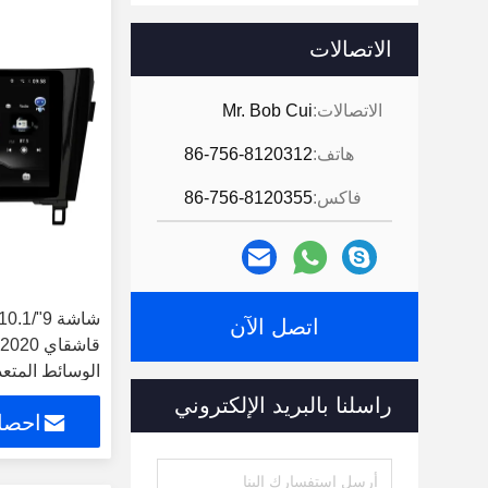
الاتصالات
الاتصالات:
Mr. Bob Cui
هاتف:
86-756-8120312
فاكس:
86-756-8120355
اتصل الآن
الوسائط المتع
rPlay Player
راسلنا بالبريد الإلكتروني
احصل