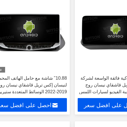
في
 ذكية فائقة الواسعة لشركة
10.88" شاشة مع حامل الهاتف المح
يل قاشقاي نيسان روج
لنيسان إكس تريل قاشقاي نيسان رو
2019-2 لعبة الفيديو لسيارات اللمس
2019-2022 الوسائط المتعددة ستيري
جي بي إس CarPlay Player الوس
 على افضل سعر
احصل على افضل سعر
المتعددة ستيريو جي بي إس rPlay
Player