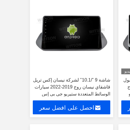
ديو
مول
شاشة 9 "/10.1" لشركة نيسان إكس تريل
ج
قاشقاي نيسان روج 2019-2022 سيارات
و
الوسائط المتعددة ستيريو جي بي إس
ائط
CarPlay Player
احصل على افضل سعر
Ca