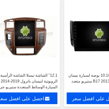
شاشة 9 بوصة/10.1 بوصة لسيارة نيسان
12.1" الشاشة تيسلا الشاشة الرأسية
سيلفي B17 2013-2018 ستيريو متعدد
الروبوتية لنيسان باترول 019
السيارة الوسائط المتعددة ستيريو جي
إس Carplay Player
 على افضل سعر
احصل على افضل سعر