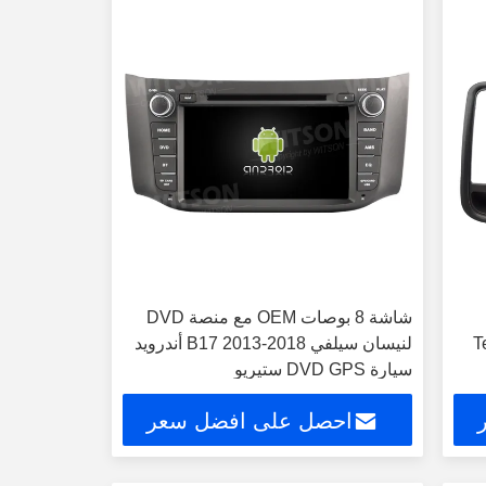
شاشة 8 بوصات OEM مع منصة DVD
Te
لنيسان سيلفي B17 2013-2018 أندرويد
سيارة DVD GPS ستيريو
احصل على افضل سعر