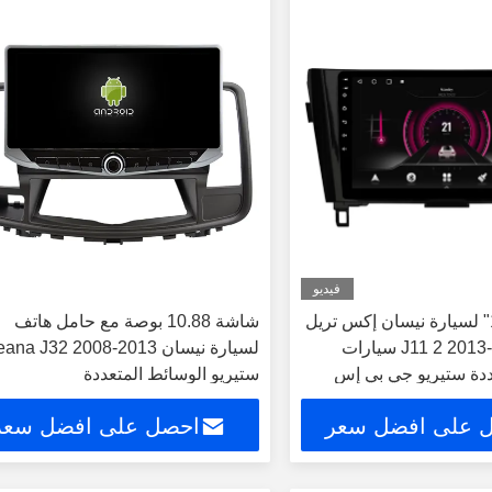
فيديو
شاشة 9"/10.1" لسيارة نيسان إكس تريل
شاشة 10.88 بوصة مع حامل هاتف
قاشقاي J11 2 2013-2020 سيارات
لسيارة نيسان ana J32 2008-2013
ددة ستيريو جي بي إس
ستيريو الوسائط المتعددة
Ca
 على افضل سعر
احصل على افضل سعر