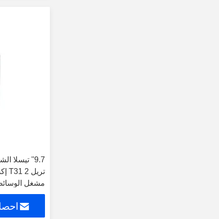
9.7'' تيسلا 
مشغل الوسائط 
الأندرويد
احصل