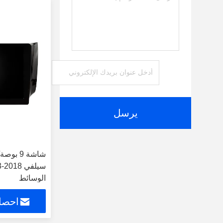
يرسل
الوسائط
احصل