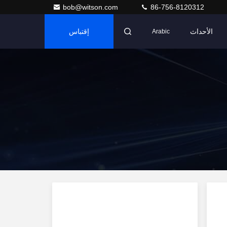
bob@witson.com
86-756-8120312
الأحداث
إقتباس
Arabic