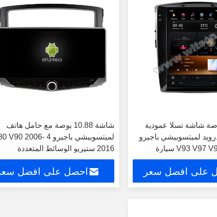
 12.1 بوصة شاشة تسلا عمودية
شاشة 10.88 بوصة مع حامل هاتف
رويد لميتسوبيشي باجيرو
لميتسوبيشي باجيرو 4  V90 2006
V93 V97 V98 2012-2015 سيارة
2016 ستيريو الوسائط المتعددة
دة ستيريو نظام تحديد
 على افضل سعر
احصل على افضل سعر