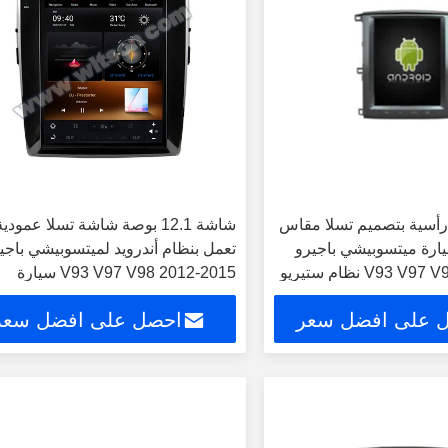
رأسية بتصميم تسلا مقاس
شاشة 12.1 بوصة شاشة تسلا عمودية
لسيارة ميتسوبيشي باجيرو
تعمل بنظام أندرويد لميتسوبيشي باجي
V93 V97 V98 2012-2015 نظام ستيريو
V93 V97 V98 2012-2015 سيارة
للسيارة مع نظام تحديد
الوسائط المتعددة ستيريو نظام تحديد
 على افضل سعر
احصل على افضل سعر
ربلاي
المواقع Carplay