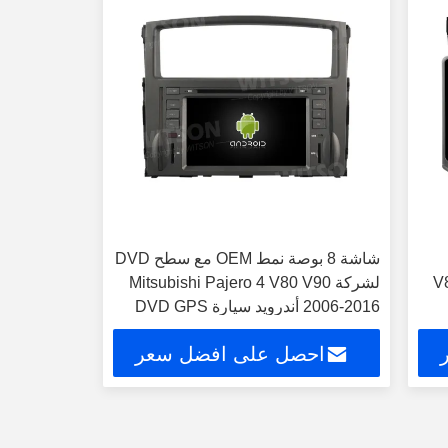
شاشة 8 بوصة نمط OEM مع سطح DVD
V80-
لشركة Mitsubishi Pajero 4 V80 V90
2006-2016 أندرويد سيارة DVD GPS
متعددة الوسائط ستيريو CarPla
احصل على افضل سعر