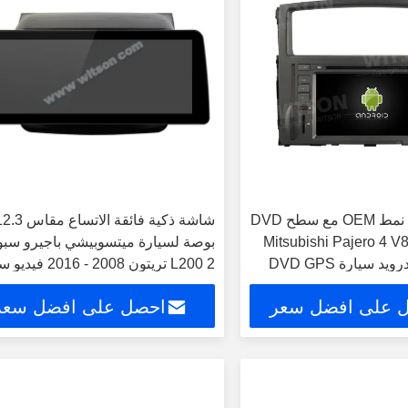
شاشة 8 بوصة نمط OEM مع سطح DVD
شاشة ذكية فائقة الاتساع مقا
Mitsubishi Pajero 4 V80 V
بوصة لسيارة ميتسوبيشي باجيرو سب
2006-2016 أندرويد سيارة DVD GPS
2 L200 تريتون 2008 - 016
يريو CarPla
تعمل باللمس QLED للوسائط المتعددة
 على افضل سعر
احصل على افضل سعر