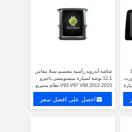
س 12.3
شاشة أندرويد رأسية بتصميم تسلا مقاس
ورت
12.1 بوصة لسيارة ميتسوبيشي باجيرو
2 فيديو سيارة
V93 V97 V98 2012-2015 نظام ستيريو
وسائط متعددة للسيارة مع نظام تحديد
احصل على افضل سعر
المواقع العالمي (GPS) ومشغل كاربلاي