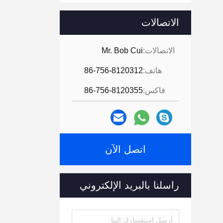
الاتصالات
الاتصالات:
Mr. Bob Cui
هاتف:
86-756-8120312
فاكس:
86-756-8120355
اتصل الآن
راسلنا بالبريد الإلكتروني