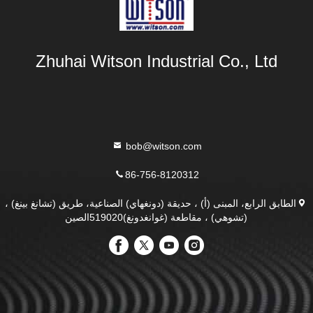
Zhuhai Witson Industrial Co., Ltd
bob@witson.com
86-756-8120312
الطابق الرابع، المبنى (أ) ، حديقة (دونغهاي) الصناعية، طريق (تشانغ بينغ) ،
(تشوهي) ، مقاطعة (غوانغدونغ)519020الصين