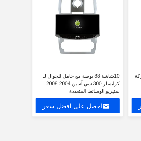
ركة
10شاشة 88 بوصة مع حامل للجوال لـ
كرايسلر 300 سي آسبن 2004-2008
ستيريو الوسائط المتعددة
احصل على افضل سعر