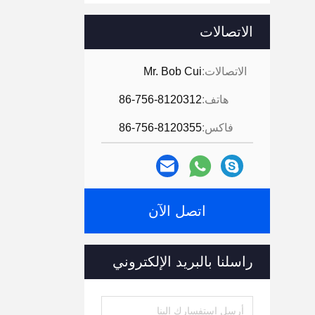
الاتصالات
الاتصالات:
Mr. Bob Cui
هاتف:
86-756-8120312
فاكس:
86-756-8120355
اتصل الآن
راسلنا بالبريد الإلكتروني