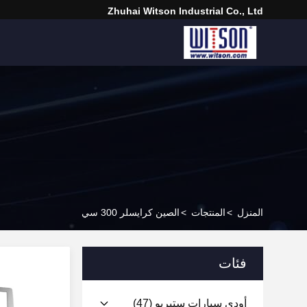
Zhuhai Witson Industrial Co., Ltd
المنزل
>
المنتجات
>
الصين كرايسلر 300 سي
فئات
أودي سيارات ستيريو
(47)