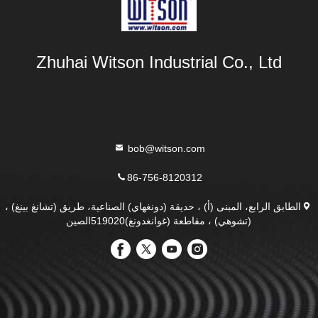
Zhuhai Witson Industrial Co., Ltd
bob@witson.com
86-756-8120312
الطابق الرابع، المبنى (أ) ، حديقة (دونغهاي) الصناعية، طريق (تشانغ بينغ) ،
(تشوهي) ، مقاطعة (غوانغدونغ)519020الصين