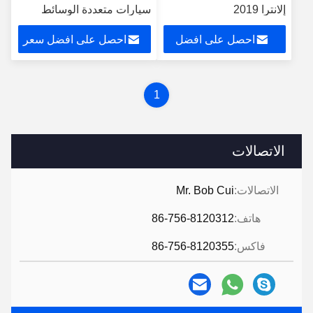
إلانترا 2019
سيارات متعددة الوسائط
ستيريو
احصل على افضل
احصل على افضل سعر
سعر
1
الاتصالات
الاتصالات:
Mr. Bob Cui
هاتف:
86-756-8120312
فاكس:
86-756-8120355