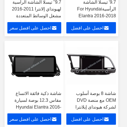
9.7' تيسلا الشاشة
9.7'' تيسلا الشاشة الرأسية
الرأسيةFor Hyundai
لهيونداي إلانترا 2011-2016
Elantra 2016-2018
مشغل الوسائط المتعددة
Android Car Multimedia
للسيارات الاندرويد
احصل على افضل
احصل على افضل سعر
Player
سعر
شاشة 8 بوصة أسلوب
شاشة ذكية فائقة الاتساع
OEM مع منصة DVD
مقاس 12.3 بوصة لسيارة
لشركة هيونداي إيلانترا
Hyundai Elantra 2016-
2016-2018 أندرويد ستيريو
2018 مشغل ستريو للسيارة
احصل على افضل
احصل على افضل سعر
السيارة