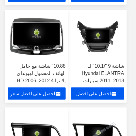
سعر
شاشة 9 "/10.1" لـ
10.88" شاشة مع حامل
Hyundai ELANTRA
الهاتف المحمول لهيونداي
2011- 2013 سيارات
إلانترا 4 HD 2006- 2012
متعددة الوسائط ستيريو
ستيريو الوسائط المتعددة
احصل على افضل
احصل على افضل سعر
سعر