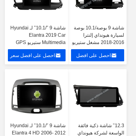
شاشة 9 بوصة/10.1 بوصة
شاشة 9 "/10.1" لـ Hyundai
لسيارة هيونداي إلنترا
Elantra 2019 Car
2016-2018 مشغل ستيريو
Multimedia ستيريو GPS
متعدد الوسائط ونظام
CarPlay Player
احصل على افضل
احصل على افضل سعر
تحديد المواقع CarPlay
سعر
12.3" شاشة ذكية فائقة
شاشة 9 "/10.1" لـ Hyundai
الواسعة لشركة هيونداي
Elantra 4 HD 2006- 2012