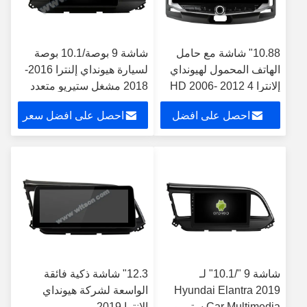
10.88" شاشة مع حامل
شاشة 9 بوصة/10.1 بوصة
الهاتف المحمول لهيونداي
لسيارة هيونداي إلنترا 2016-
إلانترا 4 HD 2006- 2012
2018 مشغل ستيريو متعدد
ستيريو الوسائط المتعددة
الوسائط ونظام تحديد المواقع
احصل على افضل
احصل على افضل سعر
CarPlay
سعر
شاشة 9 "/10.1" لـ
12.3" شاشة ذكية فائقة
Hyundai Elantra 2019
الواسعة لشركة هيونداي
Car Multimedia ستيريو
إلانترا 2019