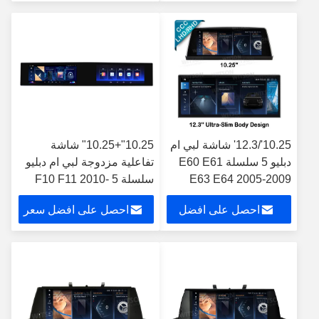
سعر
10.25'/12.3' شاشة لبي ام
10.25"+10.25" شاشة
دبليو 5 سلسلة E60 E61
تفاعلية مزدوجة لبي ام دبليو
E63 E64 2005-2009
سلسلة 5 F10 F11 2010-
CCC أندرويد مشغل
2016 سيارات الوسائط
احصل على افضل
احصل على افضل سعر
الوسائط المتعددة
المتعددة ستيريو جي بي إس
CarPlay Player
سعر