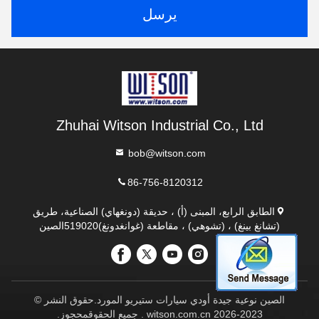
يرسل
Zhuhai Witson Industrial Co., Ltd
bob@witson.com
86-756-8120312
الطابق الرابع، المبنى (أ) ، حديقة (دونغهاي) الصناعية، طريق
(تشانغ بينغ) ، (تشوهي) ، مقاطعة (غوانغدونغ)519020الصين
الصين نوعية جيدة أودي سيارات ستيريو المورد.حقوق النشر ©
2023-2026 witson.com.cn . جميع الحقوقمحجوز.