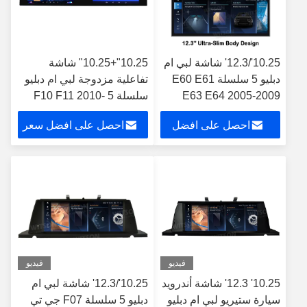
10.25'/12.3' شاشة لبي ام
10.25"+10.25" شاشة
دبليو 5 سلسلة E60 E61
تفاعلية مزدوجة لبي ام دبليو
E63 E64 2005-2009
سلسلة 5 F10 F11 2010-
CCC أندرويد مشغل
2016 سيارات الوسائط
احصل على افضل
احصل على افضل سعر
الوسائط المتعددة
المتعددة ستيريو جي بي إس
CarPlay Player
سعر
فيديو
فيديو
10.25' 12.3' شاشة أندرويد
10.25'/12.3' شاشة لبي ام
سيارة ستيريو لبي ام دبليو
دبليو 5 سلسلة F07 جي تي