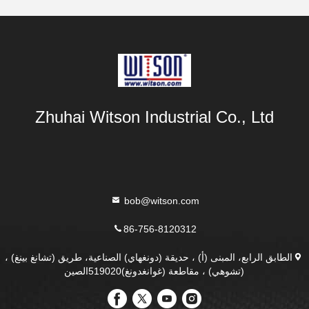
Zhuhai Witson Industrial Co., Ltd
bob@witson.com
86-756-8120312
الطابق الرابع، المبنى (أ) ، حديقة (دونغهاي) الصناعية، طريق (تشانغ بينغ) ،
(تشوهي) ، مقاطعة (غوانغدونغ)519020الصين