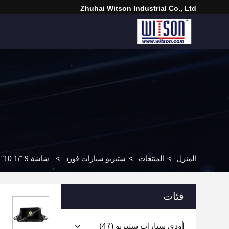
Zhuhai Witson Industrial Co., Ltd
المنزل
>
المنتجات
>
ستيريو سيارات فورد
>
شاشة 9 "/10.1" لشركة فورد KUGA 2 Escape 3 C-MAX 2012- 2019 Car Multimedia Stereo
فئات
أودي سيارات ستيريو
(47)