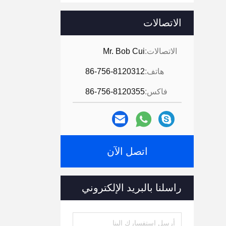
الاتصالات
الاتصالات:
Mr. Bob Cui
هاتف:
86-756-8120312
فاكس:
86-756-8120355
اتصل الآن
راسلنا بالبريد الإلكتروني