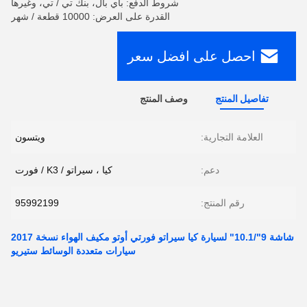
شروط الدفع: باي بال، بنك تي / تي، وغيرها
القدرة على العرض: 10000 قطعة / شهر
احصل على افضل سعر
تفاصيل المنتج
وصف المنتج
العلامة التجارية:
ويتسون
دعم:
كيا ، سيراتو / K3 / فورت
رقم المنتج:
95992199
شاشة 9"/10.1" لسيارة كيا سيراتو فورتي أوتو مكيف الهواء نسخة 2017
سيارات متعددة الوسائط ستيريو