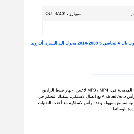
م:
سوبارو ، OUTBACK
يقدم جديد دين مزدوج دين المتنقلات متعددة الوسائط الملاحة جي بي إس، مزيج مثالي من GPS المدمجة في، MP3 / MP4 لاعبين، جهاز ضبط الراديو،
شاشة اللمس، و واي فاي.يحتوي نظام ستيريو السيارة هذا المثبت على لوحة القيادة على وحدة رأس Android Autoمع اتصال لاسلكي، يمكنك التحكم في
ةاستمتع بسهولة وحدة رأس لاسلكية مع أحدث التقنيات
ددة الوسائط