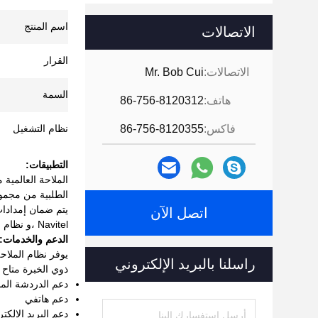
اسم المنتج
الاتصالات
القرار
الاتصالات:
Mr. Bob Cui
السمة
هاتف:
86-756-8120312
فاكس:
86-756-8120355
نظام التشغيل
التطبيقات:
اتصل الآن
Navitel ،و نظام التشغيل هو أندرويد 11.
الدعم والخدمات:
يوفر نظام الملاح
راسلنا بالبريد الإلكتروني
ذوي الخبرة متاح
دعم الدردشة الم
دعم هاتفي
دعم البريد الإلكت