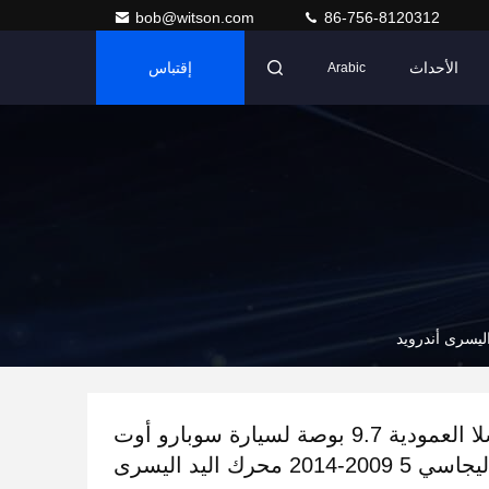
bob@witson.com
86-756-8120312
الأحداث
إقتباس
Arabic
شاشة تسلا العمودية 9.7 بوصة لسيارة سوبارو أوت
باك 4 ليجاسي 5 2009-2014 محرك اليد اليسرى