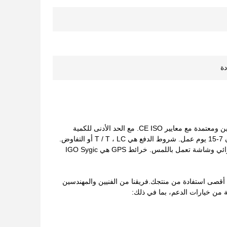
ة
الملاحة العالمية متعددة الوسائط هي خيار مثالي للاستخدام في السيارات. وهي مصنوعة في الصين ومعتمدة مع معايير CE ISO. مع الحد الأدنى للكمية
الطلبية من مجموعة واحدة، والسعر قابلة للتفاوض.إنها معبأة في علبة ويمكن تسليمها في غضون 7-15 يوم عمل. شروط الدفع هي T / T ، LC أو التفاوض.
يتم ضمان إمدادات مستقرة من 10000 مجموعة في الشهر. لديها 1GB من ذاكرة الوصول العشوائي وشاشة تعمل باللمس. خرائط GPS هي IGO Sygic
أقصى استفادة من منتجك.فريقنا من الفنيين والمهندسين
 من خيارات الدعم، بما في ذلك: