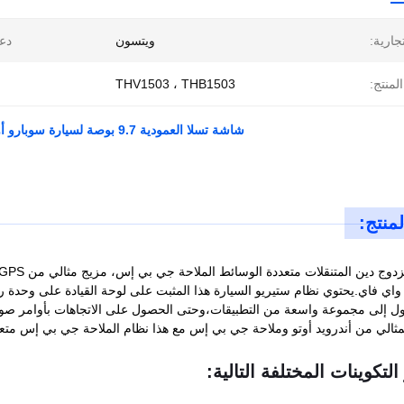
تجارية:
ويتسون
دع
لمنتج:
THV1503 ، THB1503
شاشة تسلا العمودية 9.7 بوصة لسيارة سوبارو أوت باك 4 ليجاسي 5 2009-2014 محرك اليد اليسرى أندرويد
منتج:
ل إلى مجموعة واسعة من التطبيقات،وحتى الحصول على الاتجاهات بأوامر صوتي
مثالي من أندرويد أوتو وملاحة جي بي إس مع هذا نظام الملاحة جي بي إس متع
التكوينات المختلفة التالية: