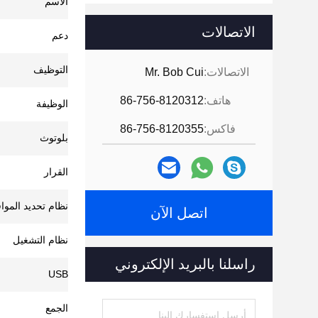
الاسم
الاتصالات
دعم
التوظيف
الاتصالات:
Mr. Bob Cui
هاتف:
86-756-8120312
الوظيفة
فاكس:
86-756-8120355
بلوتوث
القرار
نظام تحديد الموا
اتصل الآن
نظام التشغيل
راسلنا بالبريد الإلكتروني
USB
الجمع