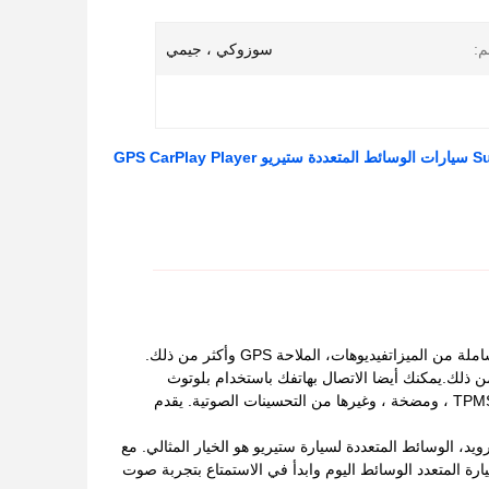
م:
سوزوكي ، جيمي
الجهاز الستيريو للسيارات متعدد الوسائط هو نظام صوتي للسيارات المبتكر الذي يوفر مجموعة شاملة من الميزاتفيديوهات، الملاحة GPS وأكثر من ذلك.
من ذلك.يمكنك أيضا الاتصال بهاتفك باستخدام بلوتوث
للمكالمات اليدية الحرة وتدفق الموسيقىكما يحتوي على نظام ملاحة GPS مدمج ، بالإضافة إلى TPMS ، ومضخة ، وغيرها من التحسينات الصوتية. يقدم
د، الوسائط المتعددة لسيارة ستيريو هو الخيار المثالي. مع
رة المتعدد الوسائط اليوم وابدأ في الاستمتاع بتجربة صوت