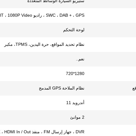
ستيريو السيارة الوسائط المتعددة
SWC ، DAB + ، GPS ، راديو FM / AM ، BT ، 1080P Video ، إلخ.
لوحة التحكم
نظام تحديد المواقع، حرة اليدين، TPMS، مكبر
نعم..
1280*720
قع
نظام الملاحة GPS المدمج
أندرويد 11
2 موانئ
DVR ، جهاز إرسال FM ، منفذ AUX ، HDMI In / Out