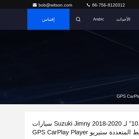
bob@witson.com
86-756-8120312
الأحداث
إقتباس
Arabic
شاشة 9 "/10.1" لـ Suzuki Jimny 2018-2020 سيارات
متعددة ستيريو GPS CarPlay Player