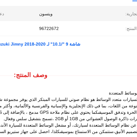
تجارية:
ويتسون
دع
لمنتج:
96722672
شاشة 9 "/10.1" لـ Suzuki Jimny 2018-2020 سيارات الوسائط المتعددة ستيريو GPS CarPlay Player
وصف المنتج:
لوسائط المتعددة
عة من اللغات، بما في ذلك الإنجليزية والإسبانية والفرنسية والألمانية، وأكثر 
 الوصول العشوائي من 1GB أو 2GB ،تسمح بتشغيل سلس وفعال.
 نظام الوسائط المتعددة لسيارتك، أو مشغل الوسائط المتعددة للسيارة الأندروي
التصميم الأنيق،ستتمكن من الاستمتاع بموسيقىكلذا، احصل على جهاز ستيريو السيا