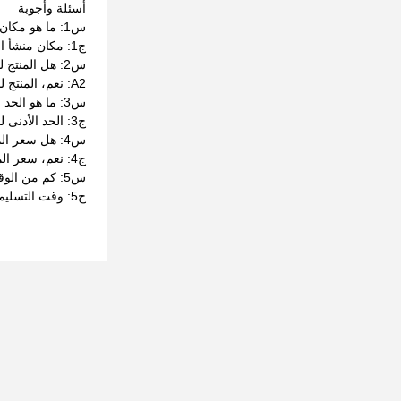
أسئلة وأجوبة
س1: ما هو مكان أصل المنتج؟
ج1: مكان منشأ المنتج هو الصين.
س2: هل المنتج لديه شهادة؟
A2: نعم، المنتج لديه شهادات CE و ISO.
س3: ما هو الحد الأدنى للكمية؟
ج3: الحد الأدنى لكمية الطلب هو مجموعة واحدة.
س4: هل سعر المنتج قابل للتفاوض؟
ج4: نعم، سعر المنتج قابل للتفاوض.
س5: كم من الوقت يستغرق تسليم المنتج؟
ج5: وقت التسليم هو 7-15 يوما عمل.