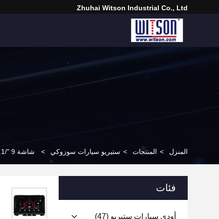
Zhuhai Witson Industrial Co., Ltd
المنزل
>
المنتجات
>
ستيريو سيارات سوزوكي
>
شاشة 9 "/10.1" لـ Suzuki Jimny 2018-2020 سيارات الوسائط المتعددة ستيريو GPS CarPlay Player
فئات
أودي سيارات ستيريو
(47)