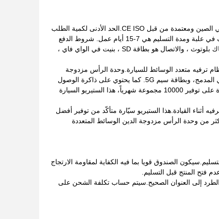
أجهزة الاستيريو متعددة الوسائط المزدوجة هي نظام الترفيه المثالي للسيارات. لها مكان منشأ في الصين ومعتمدة من قبل CE ISO.الحد الأدنى لكمية الطلب
هو مجموعة واحدة والسعر قابل للتفاوض، اعتمادا على احتياجات العميل. تفاصيل التعبئة والتغليف في علبة ومدة التسليم هي 7-15 أيام عمل. شروط الدفع
هي T / T،LC أو التفاوض وقدرة التوريد هو 10000 مجموعة في الشهر. الكاميرا الخلفية نعم ، هناك بلوتوث ، والاتصال هو بطاقة SD ، بنيت في الواي فاي ،
نظام ترفيه متعدد الوسائط للسيارة.وحدة الرأس مزدوجة
الدين الوسائط المتعددة للسيارات مجهزة بكاميرا خلفية، بلوتوث، واتصال مع بطاقة SD، واي فاي المدمج، وبطاقة سيم 5G. كما يحتوي على ذاكرة الوصول
العشوائي من 1GB 2GB وROM من 16GB 32GB.مع شهادة " سي إي " و " آي إس أو " و القدرة على توفير 10000 مجموعة شهرياً، هذا الستيريو السيارة
ه أثناء القيادة.هذا الستيريو سيّارة متأكّد من توفير أفضل
أكثر من وحدة الرأس مزدوجة الدين الوسائط المتعددة
سليم.سيكون الصندوق قويا بما فيه الكفاية لمقاومة الارتجاج
م فتح المنتج قبل التسليم.
الطرد إلى العنوان الصحيح.سيتم حساب تكلفة الشحن على