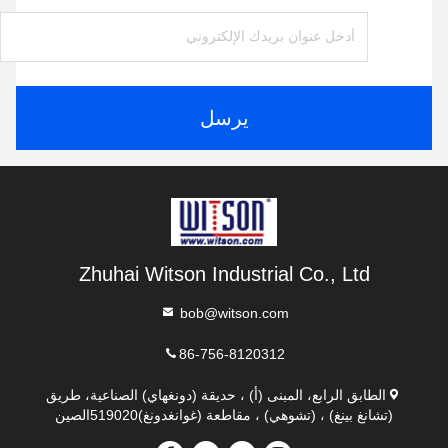
يرسل
Zhuhai Witson Industrial Co., Ltd
bob@witson.com
86-756-8120312
الطابق الرابع، المبنى (أ) ، حديقة (دونغهاي) الصناعية، طريق
(تشانغ بينغ) ، (تشوهي) ، مقاطعة (غوانغدونغ)519020الصين