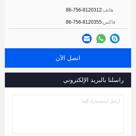
هاتف:
86-756-8120312
فاكس:
86-756-8120355
اتصل الآن
راسلنا بالبريد الإلكتروني