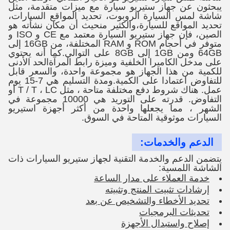
يبحثون عن جهاز ستيريو سيارة مع ميزات متقدمة، مثل
شاشة لمس السيارة الروبوت، تحديد المواقع السيارات،
تحديد المواقع للسيارة،والكثير منحيث أن مكان نشأته هو
الصين، فإن جهاز ستيريو السيارة معتمد مع CE و ISO و
متوفر في أحجام ROM و RAM المختلفة، من 16GB إلى
64GB ومن 1GB إلى 8GB على التوالي.كما أنه يحتوي
على مدخل الكاميرا الخلفية وميزة رابط المرآةالحد الأدنى
للكمية من هذا الجهاز هو مجموعة واحدة، والسعر قابل
للتفاوض اعتمادا على الكمية.ومدة التسليم هي 7-15 يوم
عمل. هناك شروط دفع مختلفة متاحة ، مثل T / T ، LC أو
التفاوض. قدرته على التوريد هي 10000 مجموعة في
الشهر ، مما يجعلها واحدة من أكثر أجهزة استيريو
السيارات موثوقية المتاحة في السوق.
الدعم والخدمات:
يتضمن الدعم والخدمة التقنية لجهاز ستيريو السيارات ذات
الشاشة اللمسية:
خدمة العملاء على مدار الساعة
إرشادات تثبيت المنتج وتثبيته
تحديد الأخطاء والتشخيص عن بعد
تحديثات البرمجيات
إصلاح واستبدال الأجهزة