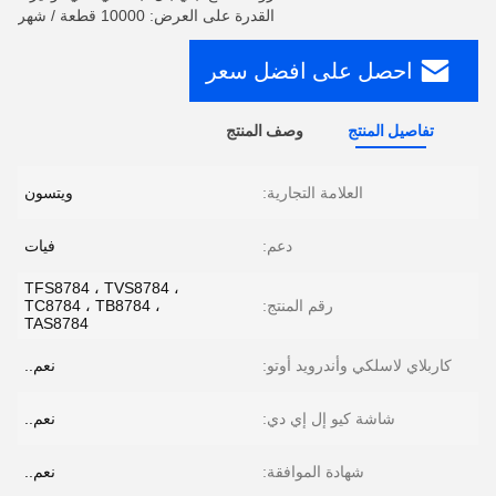
القدرة على العرض: 10000 قطعة / شهر
احصل على افضل سعر
تفاصيل المنتج
وصف المنتج
العلامة التجارية:
ويتسون
دعم:
فيات
TFS8784 ، TVS8784 ،
رقم المنتج:
TC8784 ، TB8784 ،
TAS8784
كاربلاي لاسلكي وأندرويد أوتو:
نعم..
شاشة كيو إل إي دي:
نعم..
شهادة الموافقة:
نعم..