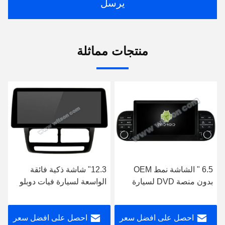
يرسل
منتجات مماثلة
6.5 " الشاشة نمط OEM
12.3" شاشة ذكية فائقة
بدون منصة DVD لسيارة
الواسعة لسيارة فيات دوبلو
فيات باندا 2013-2020
2010-2015 أوبل كومبو
الوسائط المتعددة السيارات
2011-2018
احصل على افضل سعر
احصل على افضل سعر
ستيريو جي بي إس CarPlay