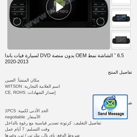
6.5 " الشاشة نمط OEM بدون منصة DVD لسيارة فيات باندا
2013-2020
تفاصيل المنتج
مكان المنشأ: الصين
اسم العلامة التجارية: WITSON
إصدار الشهادات: CE, ROHS
شروط الدفع والشحن
الحد الأدنى لكمية: 1PCS
الأسعار: negotiable
تفاصيل التغليف: كرتونة تصدير قياسية مع رغوة بالداخل
وقت التسليم: 7 أيام عمل
شروط الدفع: باي بال، بنك تي / تي، وغيرها