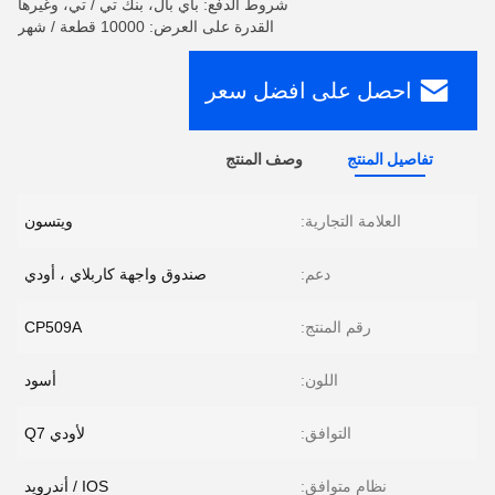
شروط الدفع: باي بال، بنك تي / تي، وغيرها
القدرة على العرض: 10000 قطعة / شهر
احصل على افضل سعر
تفاصيل المنتج
وصف المنتج
العلامة التجارية:
ويتسون
دعم:
صندوق واجهة كاربلاي ، أودي
رقم المنتج:
CP509A
اللون:
أسود
التوافق:
لأودي Q7
نظام متوافق:
IOS / أندرويد