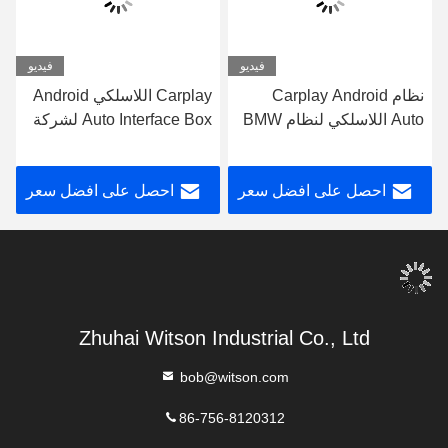
فيديو
فيديو
نظام Carplay Android
Carplay اللاسلكي Android
Auto اللاسلكي لنظام BMW
Auto Interface Box لشركة
CIC بشاشة 6.5/8.8 بوصة
بيجو 2008 2008 508 DS5
2013-2017
احصل على افضل سعر
احصل على افضل سعر
Zhuhai Witson Industrial Co., Ltd
bob@witson.com
86-756-8120312