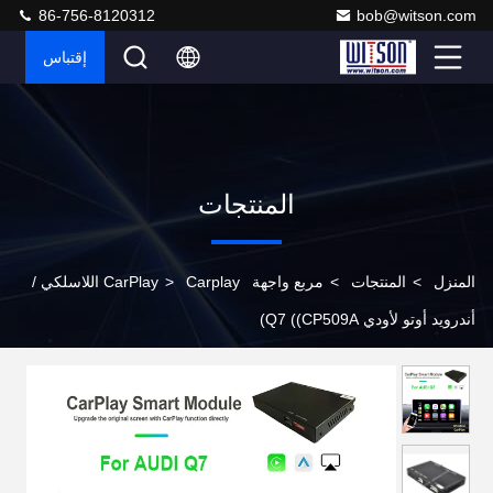
86-756-8120312
bob@witson.com
إقتباس
المنتجات
المنزل
>
المنتجات
>
مربع واجهة CarPlay
>
Carplay اللاسلكي /
أندرويد أوتو لأودي Q7 ((CP509A)