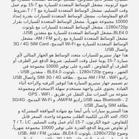
عبوة كرتونية، مشغل الوسائط المتعددة للسيارة مع 7-15 يوم عمل
وقت التسليم، مشغل الوسائط المتعددة للسيارة مع T / T،شروط
الدفع المفاوضات، مشغل الوسائط المتعددة للسيارات بقدرة إمداد
10000 مجموعة شهرياً، مشغل الوسائط المتعددة للسيارات بقرار
1280x720p، مشغل الوسائط المتعددة للسيارات مع بلوتوث
BLE4.0،مشغل الوسائط المتعددة للسيارة مع منفذين USB،
مشغل الوسائط المتعددة للسيارة مع راديو AM / FM، مشغل
الوسائط المتعددة للسيارة مع Wi-Fi المدمج، 3G / 4G SIM Card
واتصال USB.
هذا جهاز ستيريو للسيارات متعدد الوسائط هو الجهاز المثالي لأي
سيارة.7-15 يوما عمل وقت التسليم، شروط الدفع عبر الطرف أو
الطرف أو التفاوض ، القدرة على توفير 10000 مجموعة في
الشهر ، وضوح 1280x720p ، بلوتوث BLE4.0 ، منفذين USB ،
راديو AM / FM ، WiFi مدمج ، بطاقة SIM 3G / 4G واتصال USB.
تم تصميم جهاز ستيريو السيارة هذا لتوفير الترفيه والراحة أثناء
القيادة. يحتوي على واجهة مستخدم سهلة الاستخدام ومجموعة
متنوعة من الميزات مثل التنقل عن طريق GPS ، WiFi ،
Bluetooth ، 2 منفذ USB,راديو AM/FM، و Wi-Fi المدمج، 3G/4G
بطاقة SIM واتصال USB.
هذا الستيريو سيارات يأتي أيضا مع شهادة الموافقة المشتركة و
ISO، الحد الأدنى للكمية الطلب مجموعة واحدة، السعر قابل
للتفاوض، عبوة الكرتون، 7-15 أيام عمل وقت التسليم، T / T، LC
أو تفاوض شروط الدفع،القدرة على توفير 10000 مجموعة شهرياً،
وضوح 1280x720p، بلوتوث BLE4.0، منفذين USB، AM / FM
الراديو، في بناء في الواي فاي، 3G / 4G بطاقة سيم واتصال