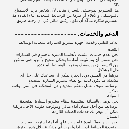
USB.
هذا الستيريو الموسيقي للسيارة مثالي لأي شخص يريد الاستمتاع
بالموسيقى والأفلام أو غيرها من الوسائط المتعددة أثناء القيادة.هذا
الستيريو سيّارة متأكّد أن يكون رفيق مثالي في أي رحلة طريق.
الدعم والخدمات:
الدعم التقني وخدمة أجهزة ستيريو السيارات متعددة الوسائط
التثبيت
نحن نقدم خدمات التثبيت لأنظمتنا المثيرة للاهتمام في السيارات.
نحن نضمن أن يتم تثبيت أنظمتنا بشكل صحيح وآمن، حتى تتمكن
من الاستمتاع بموسيقىك وتجربة الوسائط المتعددة.
حل المشاكل
فريقنا من الفنيين ذوي الخبرة يمكن أن تساعدك على حل أي
مشكلة قد يكون لديك مع نظام ستيريو السيارة المتعددة
الوسائط.سوف نعمل معكم لتحديد وحل المشكلة في أسرع وقت
ممكن.
الصيانة
نحن نوصي بالصيانة المنتظمة لنظام ستيريو السيارة المتعددة
الوسائط من أجل ضمان أداء مثالي وموثوقية طويلة الأجل.فريقنا
يمكن أن يوفر لك خدمات الصيانة اللازمة.
الضمان
نحن نقدم ضمانًا لمدة عام واحد على أنظمة استريو السيارات
المتعددة الوسائط لدينا. إذا واجهت أي مشكلة خلال هذه الفترة،