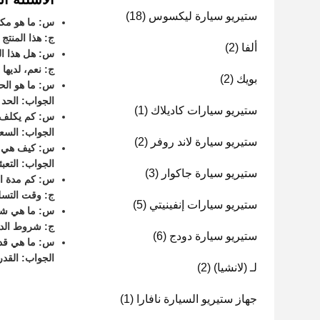
ستيريو سيارة ليكسوس
(18)
س: ما هو مكا
ج: هذا المنتج
ألفا
(2)
س: هل هذا الم
ج: نعم، لديها شهاد
بويك
(2)
س: ما هو الحد
الجواب: الحد الأد
ستيريو سيارات كاديلاك
(1)
س: كم يكلف
الجواب: السع
ستيريو سيارة لاند روفر
(2)
س: كيف هي ال
الجواب: التعبئ
ستيريو سيارة جاكوار
(3)
س: كم مدة ال
ج: وقت التسليم هو 7-15
ستيريو سيارات إنفينيتي
(5)
س: ما هي شر
ج: شروط الدفع هي T/T، LC
ستيريو سيارة دودج
(6)
س: ما هي قدر
الجواب: القدرة على الت
لـ (لانشيا)
(2)
جهاز ستيريو السيارة نافارا
(1)