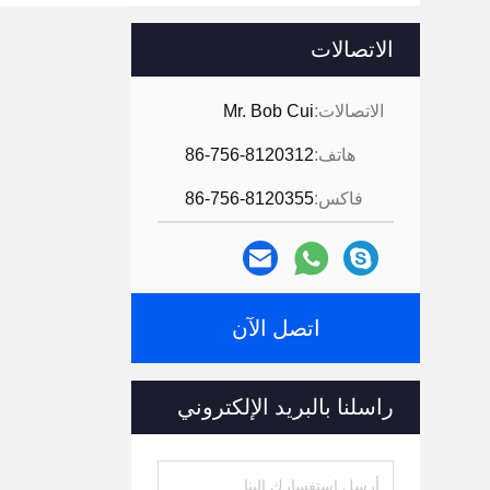
الاتصالات
الاتصالات:
Mr. Bob Cui
هاتف:
86-756-8120312
فاكس:
86-756-8120355
اتصل الآن
راسلنا بالبريد الإلكتروني