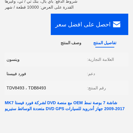
شروط الدفع: باي بال، بنك تي / تي، وغيرها
القدرة على العرض: 10000 قطعة / شهر
احصل على افضل سعر
تفاصيل المنتج
وصف المنتج
العلامة التجارية:
ويتسون
دعم:
فورد فييستا
رقم المنتج:
TDV8493 ، TDB8493
شاشة 7 بوصة نمط OEM مع منصة DVD لشركة فورد فيستا MK7
2009-2017 جهاز أندرويد للسيارات DVD GPS متعددة الوسائط ستيريو