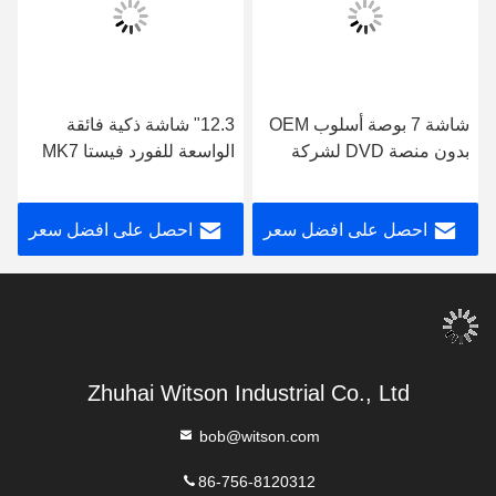
شاشة 7 بوصة أسلوب OEM
12.3" شاشة ذكية فائقة
بدون منصة DVD لشركة
الواسعة للفورد فيستا MK7
فورد فيستا MK7 2009-
2009-2011 سيارة الفيديو
2017 سيارات متعددة
لمسة QLED الستيريو
احصل على افضل سعر
احصل على افضل سعر
الوسائط ستيريو
الوسائط المتعددة
Zhuhai Witson Industrial Co., Ltd
bob@witson.com
86-756-8120312