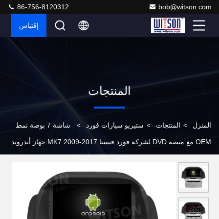
86-756-8120312
bob@witson.com
إقتباس
المنتجات
المنزل
>
المنتجات
>
ستيريو سيارات فورد
>
شاشة 7 بوصة نمط
OEM مع منصة DVD لشركة فورد فيستا MK7 2009-2017 جهاز أندرويد
للسيارات DVD GPS متعددة الوسائط ستيريو