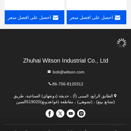
2007-2010 مشغل الوسائط
مشغل الوسائط المتعددة
المتعددة للسيارة الروبوت
للسيارات الروبوتية
احصل على افضل سعر
احصل على افضل سعر
Zhuhai Witson Industrial Co., Ltd
bob@witson.com
86-756-8120312
الطابق الرابع، المبنى (أ) ، حديقة (دونغهاي) الصناعية، طريق
(تشانغ بينغ) ، (تشوهي) ، مقاطعة (غوانغدونغ)519020الصين