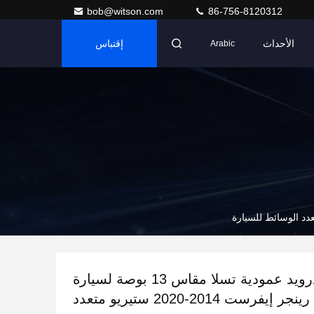
bob@witson.com
86-756-8120312
الأحداث
إقتباس
Arabic
شاشة أندرويد عمودية تسلا مقاس 13 بوصة لسيارة
فورد رينجر إيفرست 2014-2020 ستيريو متعدد