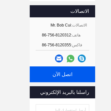
الاتصالات
الاتصالات:
Mr. Bob Cui
هاتف:
86-756-8120312
فاكس:
86-756-8120355
اتصل الآن
راسلنا بالبريد الإلكتروني