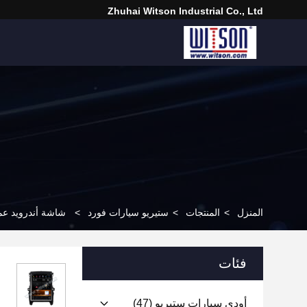
Zhuhai Witson Industrial Co., Ltd
المنزل
>
المنتجات
>
ستيريو سيارات فورد
>
شاشة أندرويد عمودية تسلا مقاس 13 بوصة لسيارة فورد 
فئات
أودي سيارات ستيريو
(47)