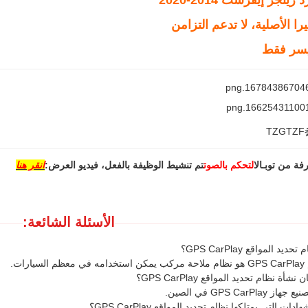
ينجر إيفرست 2014-2020
را الأصلية، لا تدعم التزامن
يسر فقط
فة من توبـال
التحكم بالصوت
تم تنشيط الوظيفة بالفعل، فيديو العرض:
انقر هنا
الأسئلة الشائعة:
د المواقع GPS CarPlay؟
رات.
ة نظام تحديد المواقع GPS CarPlay؟
GPS CarPl في الصين.
ت التي يمتلكها نظام تحديد المواقع GPS CarPlay؟