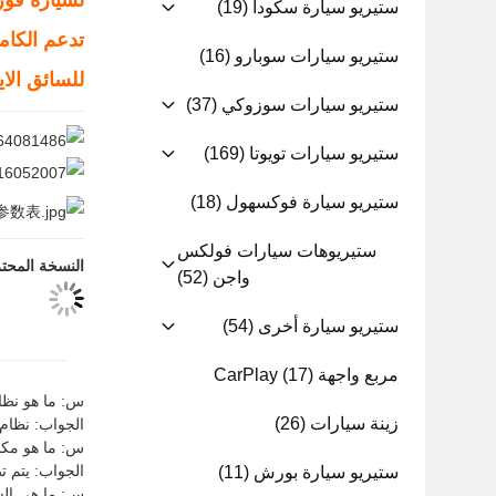
لسيارة فورد ر
ستيريو سيارة سكودا
(19)
تدعم الكامي
ستيريو سيارات سوبارو
(16)
للسائق الا
ستيريو سيارات سوزوكي
(37)
ستيريو سيارات تويوتا
(169)
ستيريو سيارة فوكسهول
(18)
ستيريوهات سيارات فولكس
النسخة المحتر
واجن
(52)
ستيريو سيارة أخرى
(54)
مربع واجهة CarPlay
(17)
س: ما هو نظام تحدي
زينة سيارات
(26)
الجواب: نظام GPS CarPlay هو نظام ملاحة مركب يمكن استخدامه في معظم السيا
س: ما هو مكان نشأ
الجواب: يتم تصنيع جهاز ay
ستيريو سيارة بورش
(11)
س: ما هي الشهادا