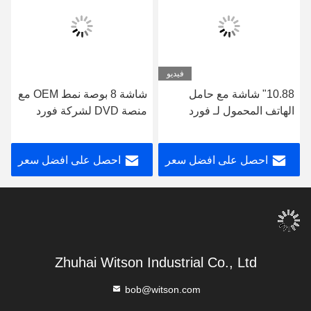
فيديو
10.88" شاشة مع حامل
شاشة 8 بوصة نمط OEM مع
الهاتف المحمول لـ فورد
منصة DVD لشركة فورد
ترانزيت تورينيو مخصص
ترانزيت Custom Tourneo
2013-2021 الوسائط
2013- 2017 Car
احصل على افضل سعر
احصل على افضل سعر
المتعددة ستيريو جي بي إس
Multimedia Stereo
CarPlay Player Multimed
Zhuhai Witson Industrial Co., Ltd
bob@witson.com