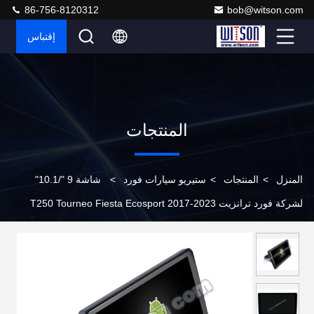
86-756-8120312
bob@witson.com
إقتباس
المنتجات
المنزل
>
المنتجات
>
ستيريو سيارات فورد
>
شاشة 9 "/10.1"
لشركة فورد ترانزيت T250 Tourneo Fiesta Ecosport 2017-2023
سيارات متعددة الوسائط ستيريو