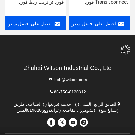
Transit connect فورد
فورد ترانزيت ربط فورد
تورينيو 2018-2020 Car
تورينيو 2018-2020 سيارات
Multimedia Stereo GPS
الوسائط المتعددة ستيريو جي
احصل على افضل سعر
احصل على افضل سعر
CarPlay Player
بي إس CarPlay Player
Zhuhai Witson Industrial Co., Ltd
bob@witson.com
86-756-8120312
الطابق الرابع، المبنى (أ) ، حديقة (دونغهاي) الصناعية، طريق
(تشانغ بينغ) ، (تشوهي) ، مقاطعة (غوانغدونغ)519020الصين