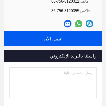
هاتف:
86-756-8120312
فاكس:
86-756-8120355
اتصل الآن
راسلنا بالبريد الإلكتروني