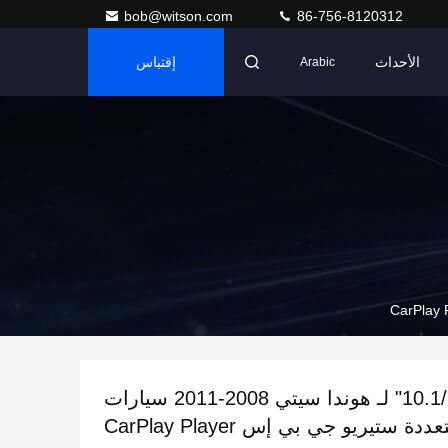
bob@witson.com
86-756-8120312
الأحداث
إقتباس
Arabic
شاشة 9 "/10.1" لـ هوندا سيتي 2008-2011 سيارات
 ستيريو جي بي إس CarPlay Player