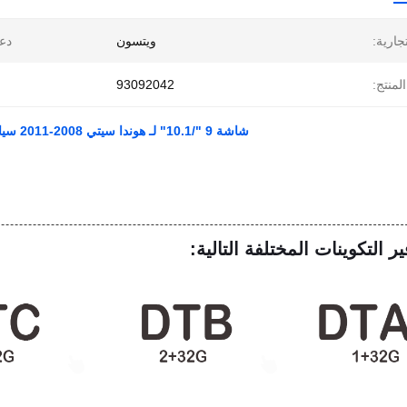
تجارية:
ويتسون
دع
لمنتج:
93092042
شاشة 9 "/10.1" لـ هوندا سيتي 2008-2011 سيارات الوسائط المتعددة ستيريو جي بي إس CarPlay Player
ير التكوينات المختلفة التالية: