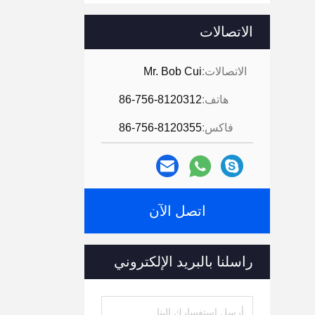
الاتصالات
الاتصالات:
Mr. Bob Cui
هاتف:
86-756-8120312
فاكس:
86-756-8120355
اتصل الآن
راسلنا بالبريد الإلكتروني