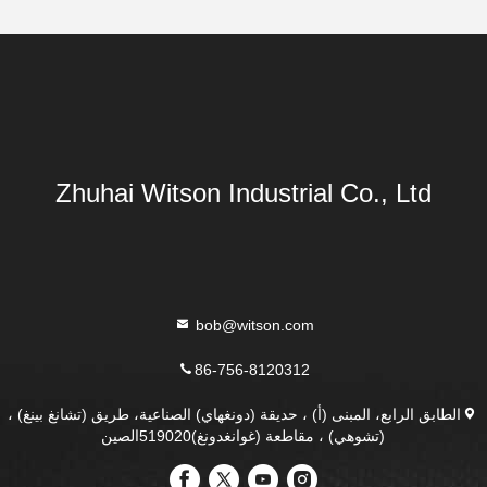
Zhuhai Witson Industrial Co., Ltd
bob@witson.com
86-756-8120312
الطابق الرابع، المبنى (أ) ، حديقة (دونغهاي) الصناعية، طريق (تشانغ بينغ) ،
(تشوهي) ، مقاطعة (غوانغدونغ)519020الصين