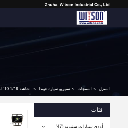
Zhuhai Witson Industrial Co., Ltd
المنزل
>
المنتجات
>
ستيريو سيارة هوندا
>
شاشة 9 "/10.1" لـ هوندا سيتي 2008-2011 سيارات الوسائط المتعددة ستيريو جي بي إس CarPlay Player
فئات
أودي سيارات ستيريو
(47)