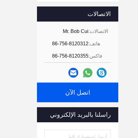
الاتصالات
الاتصالات:
Mr. Bob Cui
هاتف:
86-756-8120312
فاكس:
86-756-8120355
اتصل الآن
راسلنا بالبريد الإلكتروني