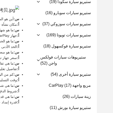
ستيريو سيارة سكودا
(19)
ستيريو سيارات سوبارو
(16)
س:
أين هو المكان ا
ستيريو سيارات سوزوكي
(37)
أ:
مكان نشأة ج
س:
ما هو شهادة جه
ستيريو سيارات تويوتا
(169)
أ:
جهاز GPS CarPlay لديه شهادات CE و ISO.
س:
ما هو الحد ال
ستيريو سيارة فوكسهول
(18)
أ:
الحد الأدنى لكمي
س:
ما هو سعر 
ستيريوهات سيارات فولكس
أ:
سعر جهاز تحد
واجن
(52)
س:
ما هي تفا
أ:
تفاصيل تغليف
ستيريو سيارة أخرى
(54)
س:
كم من الو
أ:
وقت التسليم لـ GPS CarPlay هو 7-5
مربع واجهة CarPlay
(17)
س:
ما هي شروط ال
أ:
شروط الدفع المقبولة لـ arPlay
زينة سيارات
(26)
س:
ما هي قدرة إم
أ:
قدرة إمداد جهاز GPS CarPlay هي 10000 م
ستيريو سيارة بورش
(11)