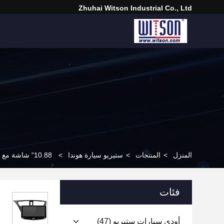
Zhuhai Witson Industrial Co., Ltd
المنزل
>
المنتجات
>
ستيريو سيارة هوندا
>
10.88" شاشة مع حامل الهاتف المحمول لـ هوندا سيفيك هاتش بك أمريكا الجنوبية الإصدار 2012-2017
فئات
أودي سيارات ستيريو
(47)