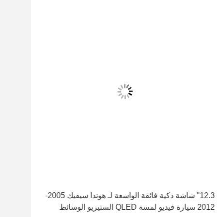
12.3" شاشة ذكية فائقة الواسعة لـ هوندا سيفيك 2005-
2012 سيارة فيديو لمسة QLED الستيريو الوسائط
2016-2018 مشغل ستيريو للسي