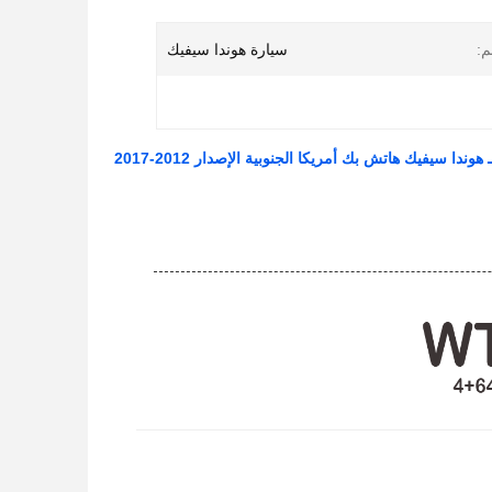
م:
سيارة هوندا سيفيك