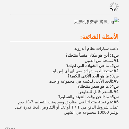
الأسئلة الشائعة:
لاعب سيارات نظام أندرويد
س1: أين هو مكان منشأ منتجك؟
A1:
منتجنا من الصين
س2: ما هي الشهادة التي لديك؟
A2:
منتجنا لديه شهادة سي اي آي إس او.
س3: ما هو الحد الأدنى للكمية؟
A3:
الحد الأدنى للكمية هي مجموعة واحدة.
س4: ما هو سعر منتجك؟
A4:
السعر قابل للتفاوض
س5: ماذا عن وقت التعبئة والتسليم؟
A5:
يتم تعبئة منتجاتنا في صناديق ويعد وقت التسليم 7-15 يوم
عمل. شروط الدفع هي T / T أو LC أو التفاوض. لدينا قدرة على
توفير 10000 مجموعة في الشهر.