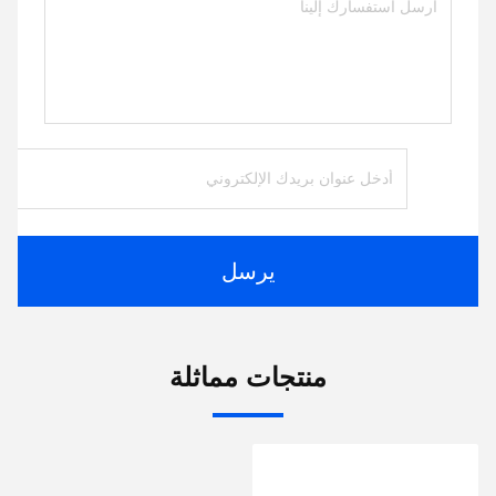
يرسل
منتجات مماثلة