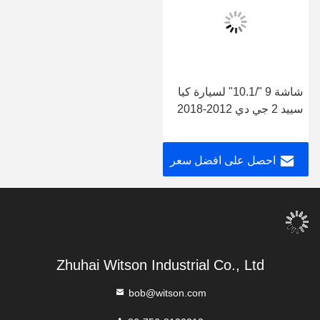
شاشة 9 "/10.1" لسيارة كيا
سييد 2 جي دي 2012-2018
سيارات الوسائط المتعددة
ستيريو جي بي إس CarPlay
احصل على افضل سعر
Player
Zhuhai Witson Industrial Co., Ltd
bob@witson.com