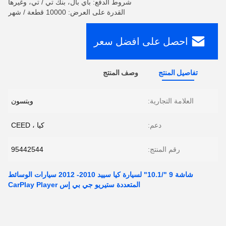
شروط الدفع: باي بال، بنك تي / تي، وغيرها
القدرة على العرض: 10000 قطعة / شهر
احصل على افضل سعر
تفاصيل المنتج
وصف المنتج
العلامة التجارية:
ويتسون
دعم:
كيا ، CEED
رقم المنتج:
95442544
شاشة 9 "/10.1" لسيارة كيا سييد 2010- 2012 سيارات الوسائط
المتعددة ستيريو جي بي إس CarPlay Player