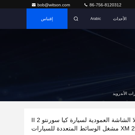
bob@witson.com
86-756-8120312
الأحداث
إقتباس
Arabic
9.7'' تيسلا الشاشة العمودية لسيارة كيا سورنتو 2 II
XM 2012-2015 مشغل الوسائط المتعددة للسيارات