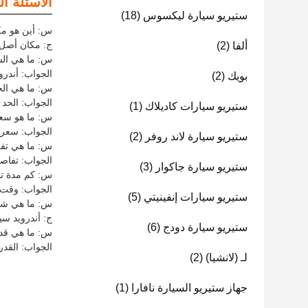
الأسئلة ال
ستيريو سيارة ليكسوس
(18)
س: أين هو مكان أصل r Player
ج: مكان أصل Android System Car Player هو الص
ألفا
(2)
س: ما هي الشهادات التي 
الجواب: أندرويد
بويك
(2)
س: ما هي الحد الأدنى 
الجواب: الحد ال
ستيريو سيارات كاديلاك
(1)
س: ما هو سعر لعبة  Car Player
الجواب: سعر لعبة droid System Car Player
ستيريو سيارة لاند روفر
(2)
س: ما هي تفاصيل تغليف yer
الجواب: تفاصيل التعبئة الخاص
ستيريو سيارة جاكوار
(3)
س: كم مدة تسليم tem Car Player
الجواب: وقت التسليم لـ em Car Player
ستيريو سيارات إنفينيتي
(5)
س: ما هي شروط الدفع ال
ج: أندرويد سيستم كا
ستيريو سيارة دودج
(6)
س: ما هي قدرة إمداد r Player
الجواب: القدرة على
لـ (لانشيا)
(2)
جهاز ستيريو السيارة نافارا
(1)