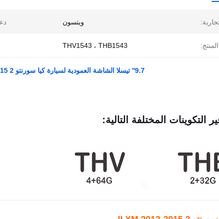
تجارية:
ويتسون
دع
لمنتج:
THV1543 ، THB1543
9.7'' تيسلا الشاشة العمودية لسيارة كيا سورنتو 2 II XM 2012-2015 مشغل الوسائط المتعددة للسيارات الأندرويد
ير التكوينات المختلفة التالية: