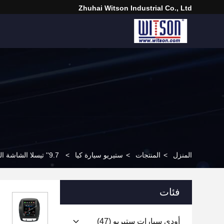
Zhuhai Witson Industrial Co., Ltd
المنزل
>
المنتجات
>
ستيريو سيارة كيا
>
9.7'' تيسلا الشاشة العمودية لسيارة كيا سورنتو 2 II XM 2012-2015 مشغل الوسائط المتعددة للسيارات الأندرويد
فئات
أودي سيارات ستيريو
(47)