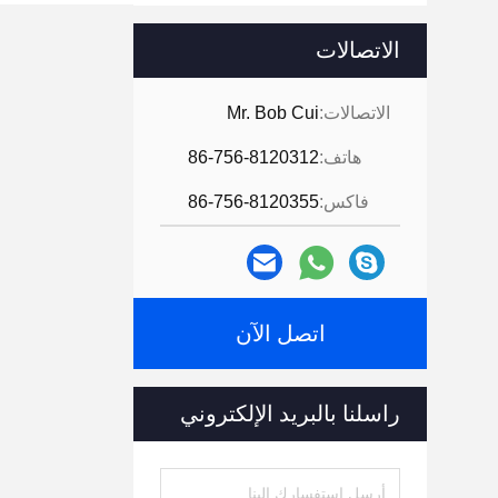
الاتصالات
الاتصالات:
Mr. Bob Cui
هاتف:
86-756-8120312
فاكس:
86-756-8120355
اتصل الآن
راسلنا بالبريد الإلكتروني