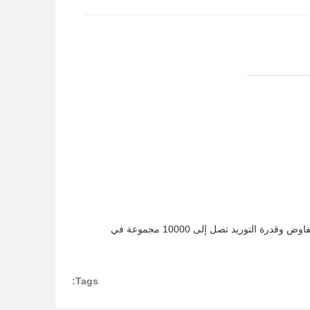
A5: التعبئة هو الكرتون والوقت التسليم هو 7-15 أيام عمل. شروط الدفع هي T / T، LC أو التفاوض وقدرة التوريد تصل إلى 10000 مجموعة في
Tags: