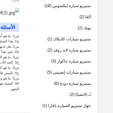
ستيريو سيارة ليكسوس
(18)
ألفا
(2)
الأسئلة 
بويك
(2)
س1: ما هو أصل هذا المنتج؟
ستيريو سيارات كاديلاك
(1)
ج1: هذا المنتج مصنوع في الصين.
س2: هل لديها شهادة؟
ستيريو سيارة لاند روفر
(2)
A2: نعم، هذا المنتج لديه شهادة CE ISO.
س3: ما هو الحد الأدنى لكمية الطلب؟
ستيريو سيارة جاكوار
(3)
ج3: الحد الأدنى لكمية الطلب هو مجموعة واحدة.
س4: ما هو السعر؟
ستيريو سيارات إنفينيتي
(5)
ج4: السعر قابل للتفاوض.
س5: ما هو وقت التعبئة والتسليم؟
ستيريو سيارة دودج
(6)
الشهر.
لـ (لانشيا)
(2)
جهاز ستيريو السيارة نافارا
(1)