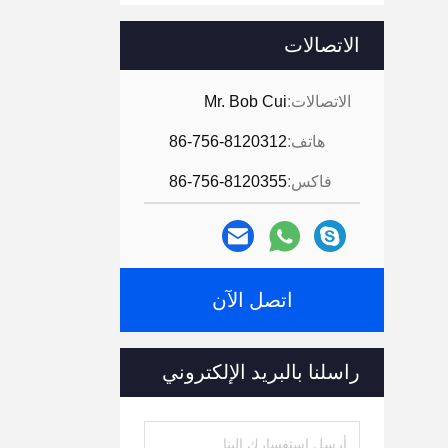
الاتصالات
الاتصالات:
Mr. Bob Cui
هاتف:
86-756-8120312
فاكس:
86-756-8120355
اتصل الآن
راسلنا بالبريد الإلكتروني