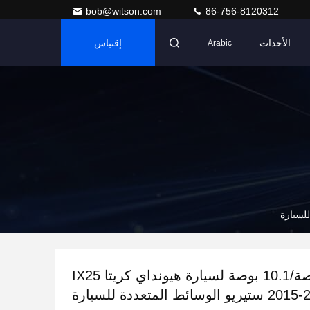
bob@witson.com
86-756-8120312
الأحداث
إقتباس
Arabic
شاشة 9 بوصة/10.1 بوصة لسيارة هيونداي كريتا IX25
و الوسائط المتعددة للسيارة