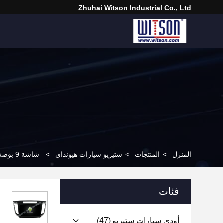
Zhuhai Witson Industrial Co., Ltd
المنزل
>
المنتجات
>
ستيريو سيارات هيونداي
>
شاشة 9 بوصة/10.1 بوصة لسيارة هيونداي كريتا IX25 2015-2019 ستيريو الوسائط المتعددة للسيارة
فئات
أودي سيارات ستيريو
(47)