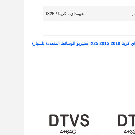
م:
هيونداي ، كريتا / IX25