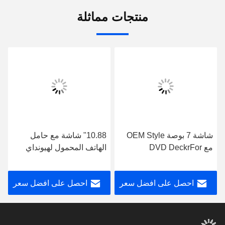
منتجات مماثلة
شاشة 7 بوصة OEM Style
10.88" شاشة مع حامل
مع DVD DeckrFor
الهاتف المحمول لهيونداي
Hyundai Grand I10 2013-
جراند I10 2013-2016
2016 سائق اليد اليسرى
ستيريو الوسائط المتعددة
احصل على افضل سعر
احصل على افضل سعر