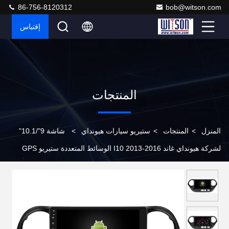
86-756-8120312
bob@witson.com
إقتباس
المنتجات
المنزل
>
المنتجات
>
ستيريو سيارات هيونداي
>
شاشة 9"/10.1"
لشركة هيونداي غاند I10 2013-2016 الوسائط المتعددة ستيريو GPS
CarPlay Player